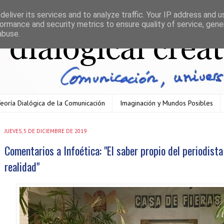
eliver its services and to analyze traffic. Your IP address and 
ormance and security metrics to ensure quality of service, gen
abuse.
eoría Dialógica de la Comunicación
Imaginación y Mundos Posibles
JUEVES, 5 DE DICIEMBRE DE 2019
Comentarios a Infoética: "El saber propio del periodist
realidad"