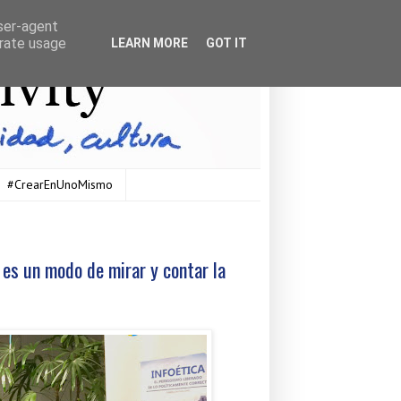
user-agent
erate usage
LEARN MORE
GOT IT
#CrearEnUnoMismo
a es un modo de mirar y contar la