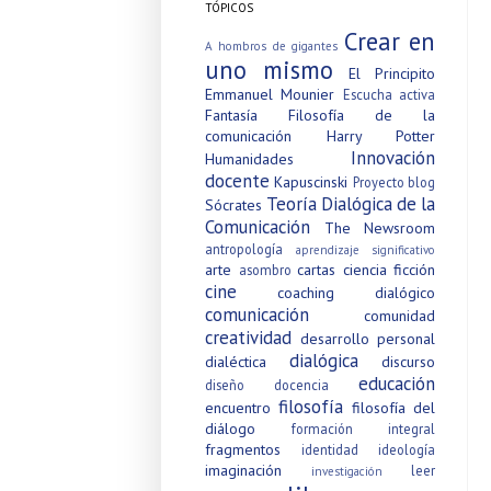
TÓPICOS
Crear en
A hombros de gigantes
uno mismo
El Principito
Emmanuel Mounier
Escucha activa
Fantasía
Filosofía de la
comunicación
Harry Potter
Innovación
Humanidades
docente
Kapuscinski
Proyecto blog
Teoría Dialógica de la
Sócrates
Comunicación
The Newsroom
antropología
aprendizaje significativo
arte
cartas
ciencia ficción
asombro
cine
coaching dialógico
comunicación
comunidad
creatividad
desarrollo personal
dialógica
dialéctica
discurso
educación
diseño
docencia
filosofía
encuentro
filosofía del
diálogo
formación integral
fragmentos
identidad
ideología
imaginación
leer
investigación