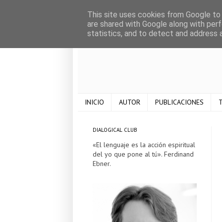
This site uses cookies from Google to d
are shared with Google along with perf
statistics, and to detect and address 
INICIO
AUTOR
PUBLICACIONES
T
DIALOGICAL CLUB
«El lenguaje es la acción espiritual
del yo que pone al tú». Ferdinand
Ebner.