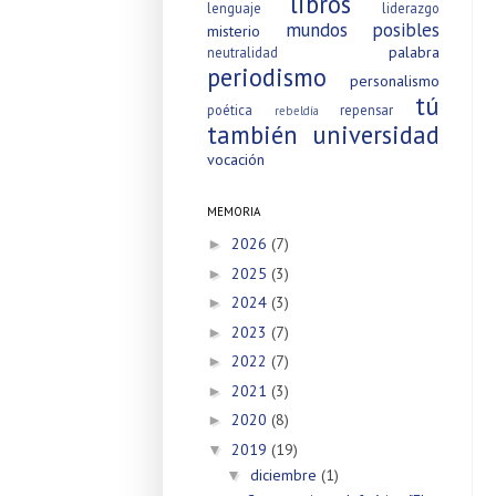
libros
lenguaje
liderazgo
mundos posibles
misterio
palabra
neutralidad
periodismo
personalismo
tú
poética
repensar
rebeldía
también
universidad
vocación
MEMORIA
2026
(7)
►
2025
(3)
►
2024
(3)
►
2023
(7)
►
2022
(7)
►
2021
(3)
►
2020
(8)
►
2019
(19)
▼
diciembre
(1)
▼