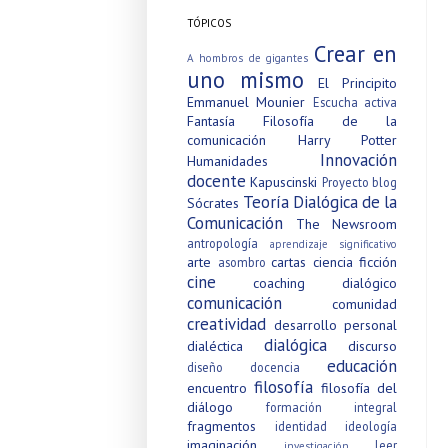
TÓPICOS
Crear en
A hombros de gigantes
uno mismo
El Principito
Emmanuel Mounier
Escucha activa
Fantasía
Filosofía de la
comunicación
Harry Potter
Innovación
Humanidades
docente
Kapuscinski
Proyecto blog
Teoría Dialógica de la
Sócrates
Comunicación
The Newsroom
antropología
aprendizaje significativo
arte
cartas
ciencia ficción
asombro
cine
coaching dialógico
comunicación
comunidad
creatividad
desarrollo personal
dialógica
dialéctica
discurso
educación
diseño
docencia
filosofía
encuentro
filosofía del
diálogo
formación integral
fragmentos
identidad
ideología
imaginación
leer
investigación