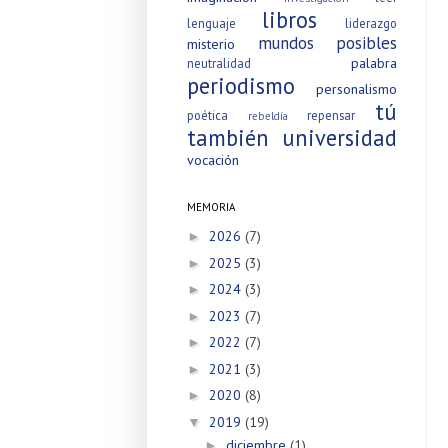
libros
lenguaje
liderazgo
mundos posibles
misterio
palabra
neutralidad
periodismo
personalismo
tú
poética
repensar
rebeldía
también
universidad
vocación
MEMORIA
2026
(7)
►
2025
(3)
►
2024
(3)
►
2023
(7)
►
2022
(7)
►
2021
(3)
►
2020
(8)
►
2019
(19)
▼
diciembre
(1)
►