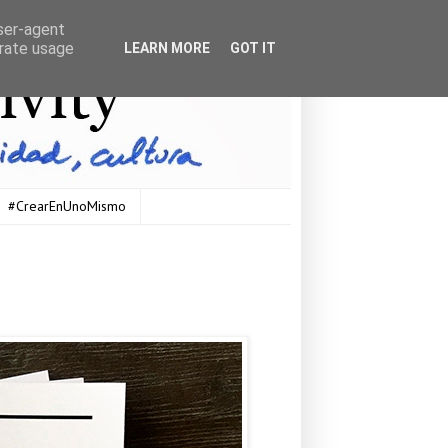
user-agent
erate usage
LEARN MORE
GOT IT
#CrearEnUnoMismo