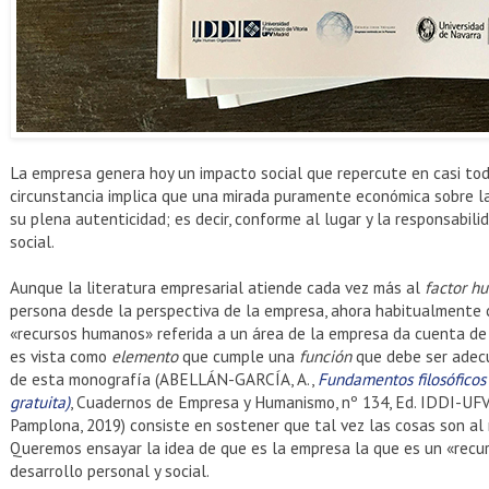
La empresa genera hoy un impacto social que repercute en casi tod
circunstancia implica que una mirada puramente económica sobre 
su plena autenticidad; es decir, conforme al lugar y la responsabil
social.
Aunque la literatura empresarial atiende cada vez más al
factor h
persona desde la perspectiva de la empresa, ahora habitualmente 
«recursos humanos» referida a un área de la empresa da cuenta de 
es vista como
elemento
que cumple una
función
que debe ser ade
de esta monografía (ABELLÁN-GARCÍA, A.,
Fundamentos filosóficos
gratuita)
, Cuadernos de Empresa y Humanismo, nº 134, Ed. IDDI-U
Pamplona, 2019) consiste en sostener que tal vez las cosas son a
Queremos ensayar la idea de que es la empresa la que es un «recur
desarrollo personal y social.