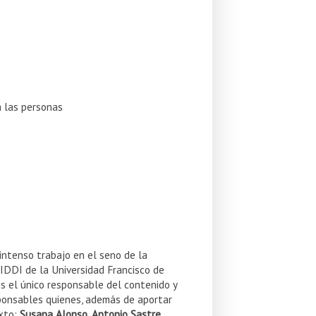
a las personas
intenso trabajo en el seno de la
IDDI de la Universidad Francisco de
l es el único responsable del contenido y
sponsables quienes, además de aportar
exto:
Susana Alonso
,
Antonio Sastre
,