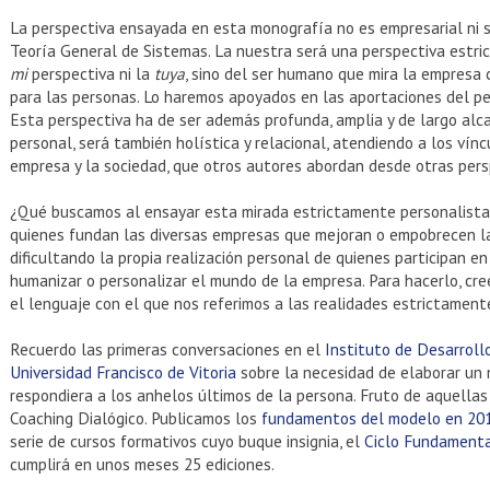
La perspectiva ensayada en esta monografía no es empresarial ni s
Teoría General de Sistemas. La nuestra será una perspectiva estri
mi
perspectiva ni la
tuya
, sino del ser humano que mira la empresa
para las personas. Lo haremos apoyados en las aportaciones del pe
Esta perspectiva ha de ser además profunda, amplia y de largo alca
personal, será también holística y relacional, atendiendo a los vínc
empresa y la sociedad, que otros autores abordan desde otras pers
¿Qué buscamos al ensayar esta mirada estrictamente personalista? 
quienes fundan las diversas empresas que mejoran o empobrecen l
dificultando la propia realización personal de quienes participan en
humanizar o personalizar el mundo de la empresa. Para hacerlo, cr
el lenguaje con el que nos referimos a las realidades estrictament
Recuerdo las primeras conversaciones en el
Instituto de Desarrollo
Universidad Francisco de Vitoria
sobre la necesidad de elaborar un
respondiera a los anhelos últimos de la persona. Fruto de aquella
Coaching Dialógico. Publicamos los
fundamentos del modelo en 2013
serie de cursos formativos cuyo buque insignia, el
Ciclo Fundamental
cumplirá en unos meses 25 ediciones.