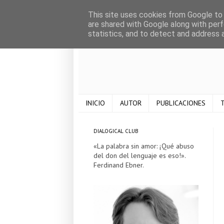
This site uses cookies from Google to d
are shared with Google along with perf
statistics, and to detect and address 
INICIO
AUTOR
PUBLICACIONES
T
DIALOGICAL CLUB
«La palabra sin amor: ¡Qué abuso
del don del lenguaje es eso!».
Ferdinand Ebner.