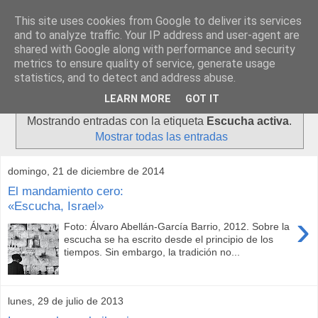
This site uses cookies from Google to deliver its services
and to analyze traffic. Your IP address and user-agent are
shared with Google along with performance and security
metrics to ensure quality of service, generate usage
statistics, and to detect and address abuse.
▼
LEARN MORE
GOT IT
Mostrando entradas con la etiqueta
Escucha activa
.
Mostrar todas las entradas
domingo, 21 de diciembre de 2014
El mandamiento cero:
«Escucha, Israel»
›
Foto: Álvaro Abellán-García Barrio, 2012. Sobre la
escucha se ha escrito desde el principio de los
tiempos. Sin embargo, la tradición no...
lunes, 29 de julio de 2013