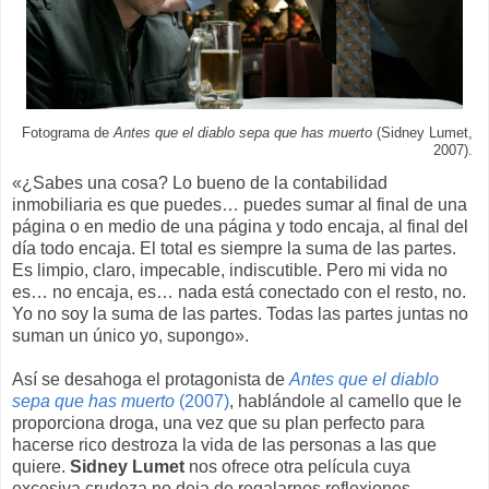
Fotograma de
Antes que el diablo sepa que has muerto
(Sidney Lumet,
2007).
«¿Sabes una cosa? Lo bueno de la contabilidad
inmobiliaria es que puedes… puedes sumar al final de una
página o en medio de una página y todo encaja, al final del
día todo encaja. El total es siempre la suma de las partes.
Es limpio, claro, impecable, indiscutible. Pero mi vida no
es… no encaja, es… nada está conectado con el resto, no.
Yo no soy la suma de las partes. Todas las partes juntas no
suman un único yo, supongo».
Así se desahoga el protagonista de
Antes que el diablo
sepa que has muerto
(2007)
, hablándole al camello que le
proporciona droga, una vez que su plan perfecto para
hacerse rico destroza la vida de las personas a las que
quiere.
Sidney Lumet
nos ofrece otra película cuya
excesiva crudeza no deja de regalarnos reflexiones