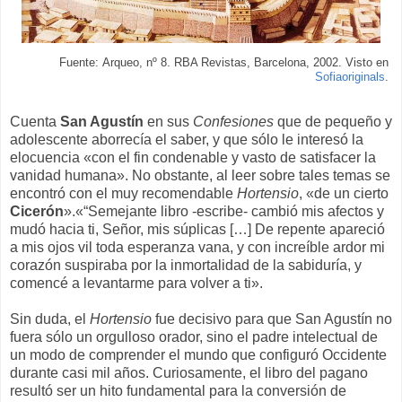
Fuente: Arqueo, nº 8. RBA Revistas, Barcelona, 2002. Visto en
Sofiaoriginals
.
Cuenta
San Agustín
en sus
Confesiones
que de pequeño y
adolescente aborrecía el saber, y que sólo le interesó la
elocuencia «con el fin condenable y vasto de satisfacer la
vanidad humana». No obstante, al leer sobre tales temas se
encontró con el muy recomendable
Hortensio
, «de un cierto
Cicerón
».«“Semejante libro -escribe- cambió mis afectos y
mudó hacia ti, Señor, mis súplicas […] De repente apareció
a mis ojos vil toda esperanza vana, y con increíble ardor mi
corazón suspiraba por la inmortalidad de la sabiduría, y
comencé a levantarme para volver a ti».
Sin duda, el
Hortensio
fue decisivo para que San Agustín no
fuera sólo un orgulloso orador, sino el padre intelectual de
un modo de comprender el mundo que configuró Occidente
durante casi mil años. Curiosamente, el libro del pagano
resultó ser un hito fundamental para la conversión de