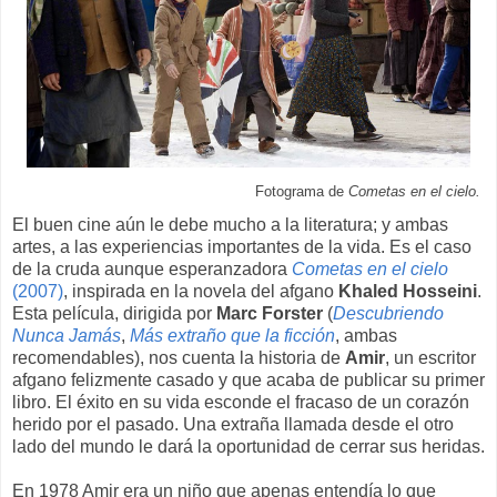
Fotograma de
Cometas en el cielo.
El buen cine aún le debe mucho a la literatura; y ambas
artes, a las experiencias importantes de la vida. Es el caso
de la cruda aunque esperanzadora
Cometas en el cielo
(2007)
, inspirada en la novela del afgano
Khaled Hosseini
.
Esta película, dirigida por
Marc Forster
(
Descubriendo
Nunca Jamás
,
Más extraño que la ficción
, ambas
recomendables), nos cuenta la historia de
Amir
, un escritor
afgano felizmente casado y que acaba de publicar su primer
libro. El éxito en su vida esconde el fracaso de un corazón
herido por el pasado. Una extraña llamada desde el otro
lado del mundo le dará la oportunidad de cerrar sus heridas.
En 1978 Amir era un niño que apenas entendía lo que