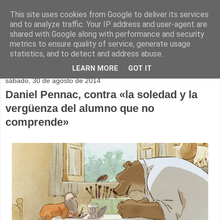
This site uses cookies from Google to deliver its services
and to analyze traffic. Your IP address and user-agent are
shared with Google along with performance and security
metrics to ensure quality of service, generate usage
statistics, and to detect and address abuse.
▼
LEARN MORE
GOT IT
sábado, 30 de agosto de 2014
Daniel Pennac, contra «la soledad y la
vergüenza del alumno que no
comprende»