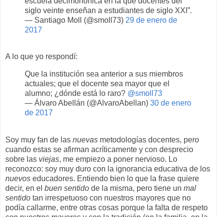
escuela decimonónica en la que docentes del
siglo veinte enseñan a estudiantes de siglo XXI”.
— Santiago Moll (@smoll73)
29 de enero de
2017
A lo que yo respondí:
Que la institución sea anterior a sus miembros
actuales; que el docente sea mayor que el
alumno; ¿dónde está lo raro?
@smoll73
— Álvaro Abellán (@AlvaroAbellan)
30 de enero
de 2017
Soy muy fan de las
nuevas
metodologías docentes, pero
cuando estas se afirman acríticamente y con desprecio
sobre las
viejas
, me empiezo a poner nervioso. Lo
reconozco: soy muy duro con la ignorancia educativa de los
nuevos
educadores. Entiendo bien lo que la frase quiere
decir, en el
buen sentido
de la misma, pero tiene un
mal
sentido
tan irrespetuoso con nuestros mayores que no
podía callarme, entre otras cosas porque la falta de respeto