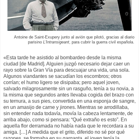
Antoine de Saint-Exupery junto al avión que pilotó, gracias al diario
parisino
L'Intransigeant
, para cubrir la guerra civil española.
«Esta tarde he asistido al bombardeo desde la misma
ciudad [de Madrid]. Alguien juzgó necesario dejar caer un
rayo sobre la Gran Vía para descuajar una vida, una sola.
Algunos viandantes se sacudían los escombros; otros
corrían; el humo ligero se disipaba; pero aquel joven,
salvado milagrosamente sin un rasguño, tenía a su novia, a
la misma que segundos antes llevaba cogida del brazo con
su ternura, a sus pies, convertida en una esponja de sangre,
en un amasijo de carne y jirones. Mientras se arrodillaba,
sin entender nada todavía, movía la cabeza lentamente, de
arriba abajo, como si pensara: “Qué extraño es esto”. En
aquella flor derramada no había nada que le recordara a su
amiga. […] A medida que el grito, diferido no sé por qué
razones, se formaba en su garganta, el joven tenía la