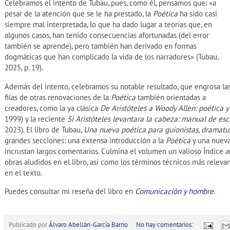
Celebramos el intento de Tubau, pues, como él, pensamos que: «a
pesar de la atención que se le ha prestado, la
Poética
ha sido casi
siempre mal interpretada, lo que ha dado lugar a teorías que, en
algunos casos, han tenido consecuencias afortunadas (del error
también se aprende), pero también han derivado en formas
dogmáticas que han complicado la vida de los narradores» (Tubau,
2025, p. 19).
Además del intento, celebramos su notable resultado, que engrosa la
filas de otras renovaciones de la
Poética
también orientadas a
creadores, como la ya clásica
De Aristóteles a Woody Allen: poética y 
1999) y la reciente
Si Aristóteles levantara la cabeza: manual de escr
2023). El libro de Tubau,
Una nueva poética para guionistas, dramatur
grandes secciones: una extensa introducción a la
Poética
y una nueva
incrustan largos comentarios. Culmina el volumen un valioso Índice ana
obras aludidos en el libro, así como los términos técnicos más relevan
en el texto.
Puedes consultar mi reseña del libro en
Comunicación y hombre
.
Publicado por
Álvaro Abellán-García Barrio
No hay comentarios: