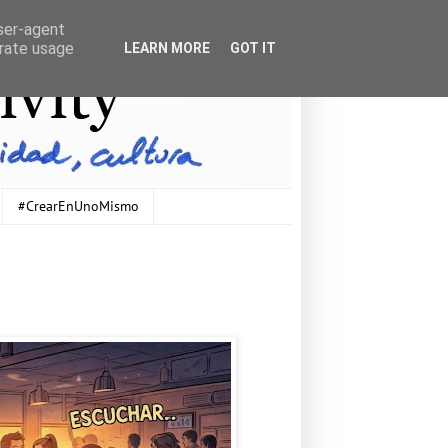
user-agent
erate usage
LEARN MORE
GOT IT
#CrearEnUnoMismo