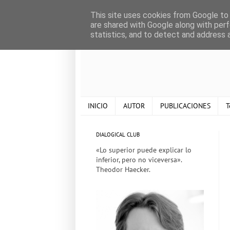
This site uses cookies from Google to d
are shared with Google along with perf
statistics, and to detect and address 
INICIO
AUTOR
PUBLICACIONES
T
DIALOGICAL CLUB
«Lo superior puede explicar lo
inferior, pero no viceversa».
Theodor Haecker.