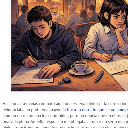
Hace unas semanas compartí aquí una escena mínima —la correcció
evidenciaba un problema mayor:
la fractura entre lo que estudiamos
alumno no recordaba los contenidos, pero reconocía que en ellos se j
una vida plena. Aquella respuesta me obligaba a tomar en serio una
olvidar precisamente aquello que decimos estudiar para vivir mejor?