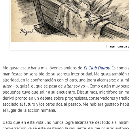
Imagen creada 
Me gusta escuchar a mis jóvenes amigos de
El Club Dalroy
. Es como 
manifestación sensible de su secreta interioridad. Me gusta también c
alteridad, en la confrontación con el otro, uno logra alcanzarse a sí 
alter
—o, quizá, el que se pasa de
alter
soy yo—. Como están muy ocupa
pequeños, tuve que salir a su encuentro. Discutimos, micrófono en mesa
derivó pronto en un debate sobre progresistas, conservadores y tradic
asociado al futuro y los otros dos, al pasado. Me hubiera gustado hab
el lugar de la acción humana.
Dado que en esta vida uno nunca logra alcanzarse del todo a sí mismo,
conversación ya se esté gestando la siguiente. Así me ocurrió entonc