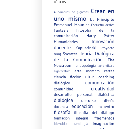
TÓPICOS
Crear en
A hombros de gigantes
uno mismo
El Principito
Emmanuel Mounier
Escucha activa
Fantasía
Filosofía de la
comunicación
Harry Potter
Innovación
Humanidades
docente
Kapuscinski
Proyecto
Teoría Dialógica
Sócrates
blog
de la Comunicación
The
Newsroom
antropología
aprendizaje
arte
cartas
asombro
significativo
cine
ciencia ficción
coaching
comunicación
dialógico
creatividad
comunidad
desarrollo personal
dialéctica
dialógica
discurso
diseño
educación
encuentro
docencia
filosofía
filosofía del diálogo
fragmentos
formación integral
imaginación
identidad
ideología