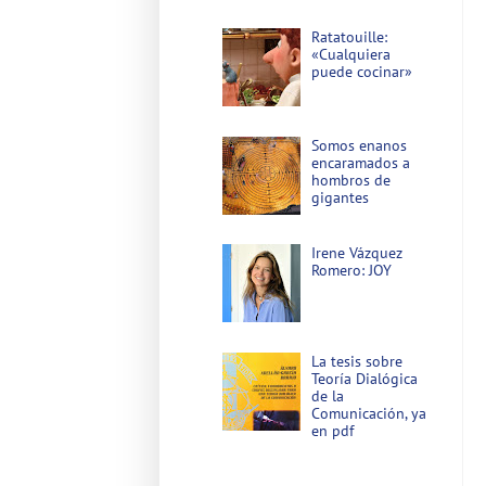
Ratatouille:
«Cualquiera
puede cocinar»
Somos enanos
encaramados a
hombros de
gigantes
Irene Vázquez
Romero: JOY
La tesis sobre
Teoría Dialógica
de la
Comunicación, ya
en pdf