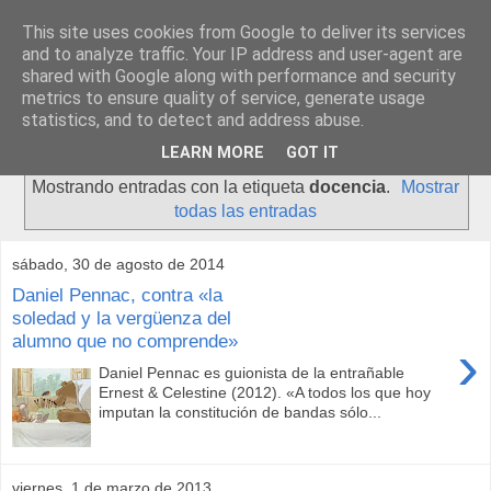
This site uses cookies from Google to deliver its services
and to analyze traffic. Your IP address and user-agent are
shared with Google along with performance and security
metrics to ensure quality of service, generate usage
statistics, and to detect and address abuse.
▼
LEARN MORE
GOT IT
Mostrando entradas con la etiqueta
docencia
.
Mostrar
todas las entradas
sábado, 30 de agosto de 2014
Daniel Pennac, contra «la
soledad y la vergüenza del
alumno que no comprende»
›
Daniel Pennac es guionista de la entrañable
Ernest & Celestine (2012). «A todos los que hoy
imputan la constitución de bandas sólo...
viernes, 1 de marzo de 2013