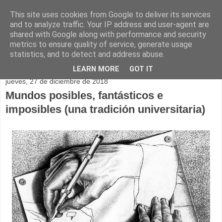
This site uses cookies from Google to deliver its services
and to analyze traffic. Your IP address and user-agent are
shared with Google along with performance and security
metrics to ensure quality of service, generate usage
statistics, and to detect and address abuse.
▼
LEARN MORE
GOT IT
jueves, 27 de diciembre de 2018
Mundos posibles, fantásticos e
imposibles (una tradición universitaria)