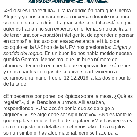
«Sólo si es una tertulia». Era la condición para que Chema
Alejos y yo nos animáramos a conversar durante una hora
sobre un tema tan difícil. La gracia de la tertulia está en que
quienes hablan no son expertos en el tema, sino que tratan
de tener una conversación inteligente, de aprender a pensar
en compañía. Incluso con esa advertencia, el título del
coloquio en la U-Shop de la UFV nos presionaba:
Origen y
sentido del regalo.
En un buen lío nos había metido nuestra
querida Gemma. Menos mal que un buen número de
alumnos –teniendo en cuenta que empiezan los exámenes-
y unos cuantos colegas de la universidad, vinieron a
echarnos una mano. Fue el 12.12.2018, a las dos en punto
de la tarde.
«Empecemos por poner los tópicos sobre la mesa. ¿Qué es
regalar?», dije. Benditos alumnos. Allí estaban,
respondiendo. «Una acción por la que se da algo a
alguien». «Ese algo debe ser significativo». «No es tanto lo
que regalas, como el hecho de regalar». «Muchas veces es
como un gesto, un detalle con el otro». «Muchos regalos
son un símbolo: hay algo material, pero se hace para