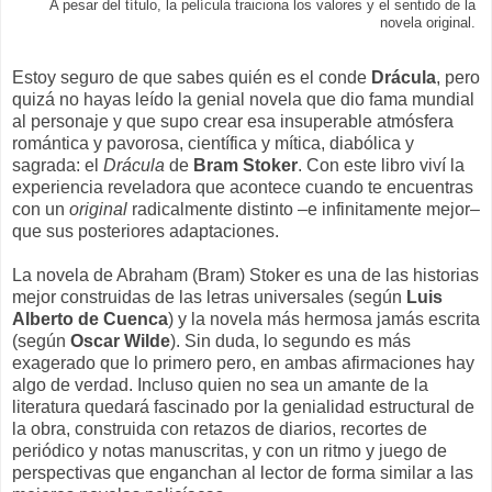
A pesar del título, la película traiciona los valores y el sentido de la
novela original.
Estoy seguro de que sabes quién es el conde
Drácula
, pero
quizá no hayas leído la genial novela que dio fama mundial
al personaje y que supo crear esa insuperable atmósfera
romántica y pavorosa, científica y mítica, diabólica y
sagrada: el
Drácula
de
Bram Stoker
. Con este libro viví la
experiencia reveladora que acontece cuando te encuentras
con un
original
radicalmente distinto –e infinitamente mejor–
que sus posteriores adaptaciones.
La novela de Abraham (Bram) Stoker es una de las historias
mejor construidas de las letras universales (según
Luis
Alberto de Cuenca
) y la novela más hermosa jamás escrita
(según
Oscar Wilde
). Sin duda, lo segundo es más
exagerado que lo primero pero, en ambas afirmaciones hay
algo de verdad. Incluso quien no sea un amante de la
literatura quedará fascinado por la genialidad estructural de
la obra, construida con retazos de diarios, recortes de
periódico y notas manuscritas, y con un ritmo y juego de
perspectivas que enganchan al lector de forma similar a las