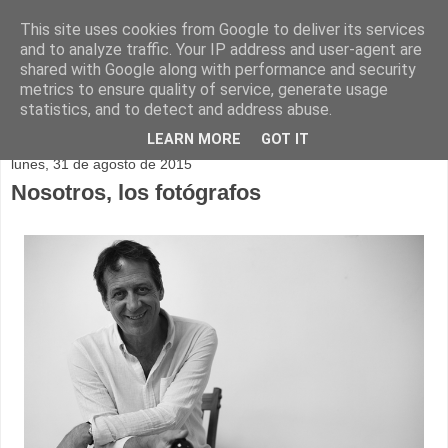
This site uses cookies from Google to deliver its services
and to analyze traffic. Your IP address and user-agent are
shared with Google along with performance and security
metrics to ensure quality of service, generate usage
statistics, and to detect and address abuse.
▼
LEARN MORE
GOT IT
lunes, 31 de agosto de 2015
Nosotros, los fotógrafos