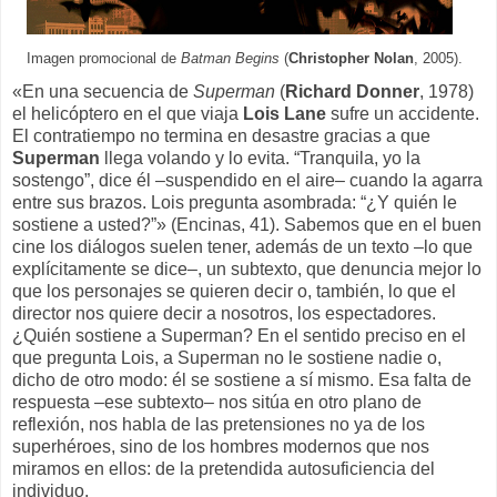
Imagen promocional de
Batman Begins
(
Christopher Nolan
, 2005).
«En una secuencia de
Superman
(
Richard Donner
, 1978)
el helicóptero en el que viaja
Lois Lane
sufre un accidente.
El contratiempo no termina en desastre gracias a que
Superman
llega volando y lo evita. “Tranquila, yo la
sostengo”, dice él –suspendido en el aire– cuando la agarra
entre sus brazos. Lois pregunta asombrada: “¿Y quién le
sostiene a usted?”» (Encinas, 41). Sabemos que en el buen
cine los diálogos suelen tener, además de un texto –lo que
explícitamente se dice–, un subtexto, que denuncia mejor lo
que los personajes se quieren decir o, también, lo que el
director nos quiere decir a nosotros, los espectadores.
¿Quién sostiene a Superman? En el sentido preciso en el
que pregunta Lois, a Superman no le sostiene nadie o,
dicho de otro modo: él se sostiene a sí mismo. Esa falta de
respuesta –ese subtexto– nos sitúa en otro plano de
reflexión, nos habla de las pretensiones no ya de los
superhéroes, sino de los hombres modernos que nos
miramos en ellos: de la pretendida autosuficiencia del
individuo.