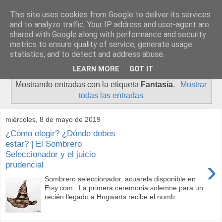
This site uses cookies from Google to deliver its services
and to analyze traffic. Your IP address and user-agent are
shared with Google along with performance and security
metrics to ensure quality of service, generate usage
statistics, and to detect and address abuse.
▼
LEARN MORE
GOT IT
Mostrando entradas con la etiqueta
Fantasía
.
Mostrar
todas las entradas
miércoles, 8 de mayo de 2019
¿Cómo elegir? ¿Dónde debes
estar? | El Sombrero
Seleccionador y el juicio
›
prudencial
Sombrero seleccionador, acuarela disponible en
Etsy.com . La primera ceremonia solemne para un
recién llegado a Hogwarts recibe el nomb...