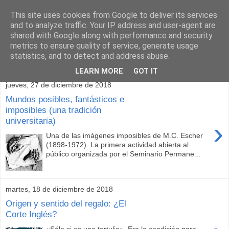
This site uses cookies from Google to deliver its services
and to analyze traffic. Your IP address and user-agent are
shared with Google along with performance and security
metrics to ensure quality of service, generate usage
statistics, and to detect and address abuse.
▼
LEARN MORE
GOT IT
jueves, 27 de diciembre de 2018
Mundos posibles, fantásticos e
imposibles (una tradición
universitaria)
›
Una de las imágenes imposibles de M.C. Escher
(1898-1972). La primera actividad abierta al
público organizada por el Seminario Permane...
martes, 18 de diciembre de 2018
Origen y sentido del regalo: ¿El
Corte Inglés?