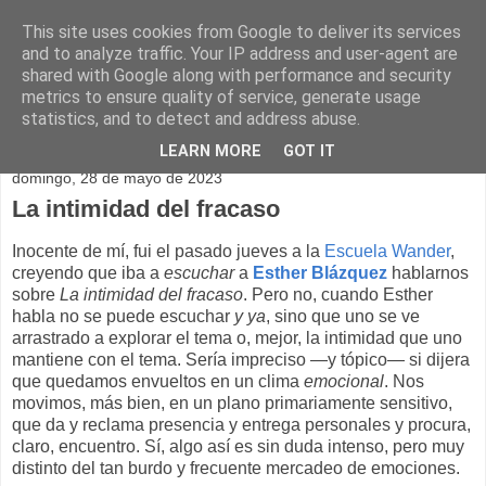
This site uses cookies from Google to deliver its services
and to analyze traffic. Your IP address and user-agent are
shared with Google along with performance and security
metrics to ensure quality of service, generate usage
statistics, and to detect and address abuse.
▼
LEARN MORE
GOT IT
domingo, 28 de mayo de 2023
La intimidad del fracaso
Inocente de mí, fui el pasado jueves a la
Escuela Wander
,
creyendo que iba a
escuchar
a
Esther Blázquez
hablarnos
sobre
La intimidad del fracaso
. Pero no, cuando Esther
habla no se puede escuchar
y ya
, sino que uno se ve
arrastrado a explorar el tema o, mejor, la intimidad que uno
mantiene con el tema. Sería impreciso —y tópico— si dijera
que quedamos envueltos en un clima
emocional
. Nos
movimos, más bien, en un plano primariamente sensitivo,
que da y reclama presencia y entrega personales y procura,
claro, encuentro. Sí, algo así es sin duda intenso, pero muy
distinto del tan burdo y frecuente mercadeo de emociones.