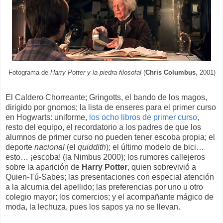
Fotograma de
Harry Potter y la piedra filosofal
(
Chris Columbus
, 2001)
El Caldero Chorreante; Gringotts, el bando de los magos,
dirigido por gnomos; la lista de enseres para el primer curso
en Hogwarts: uniforme,
los ocho libros de primer curso
,
resto del equipo, el recordatorio a los padres de que los
alumnos de primer curso no pueden tener escoba propia; el
deporte
nacional
(el
quiddith
); el último modelo de bici…
esto… ¡escoba! (la Nimbus 2000); los rumores callejeros
sobre la aparición de
Harry Potter
, quien sobrevivió a
Quien-Tú-Sabes; las presentaciones con especial atención
a la alcurnia del apellido; las preferencias por uno u otro
colegio mayor; los comercios; y el acompañante mágico de
moda, la lechuza, pues los sapos ya no se llevan.