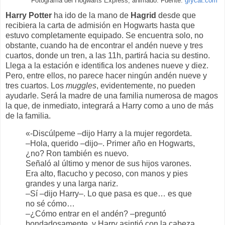
Fotograma del Hogwarts Express, animado. Fuente:
gfycat.com
Harry Potter
ha ido de la mano de
Hagrid
desde que
recibiera la carta de admisión en Hogwarts hasta que
estuvo completamente equipado. Se encuentra solo, no
obstante, cuando ha de encontrar el andén nueve y tres
cuartos, donde un tren, a las 11h, partirá hacia su destino.
Llega a la estación e identifica los andenes nueve y diez.
Pero, entre ellos, no parece hacer ningún andén nueve y
tres cuartos. Los
muggles
, evidentemente, no pueden
ayudarle. Será la madre de una familia numerosa de magos
la que, de inmediato, integrará a Harry como a uno de más
de la familia.
«-Discúlpeme –dijo Harry a la mujer regordeta.
–Hola, querido –dijo–. Primer año en Hogwarts,
¿no? Ron también es nuevo.
Señaló al último y menor de sus hijos varones.
Era alto, flacucho y pecoso, con manos y pies
grandes y una larga nariz.
–Sí –dijo Harry–. Lo que pasa es que… es que
no sé cómo…
–¿Cómo entrar en el andén? –preguntó
bondadosamente, y Harry asintió con la cabeza.