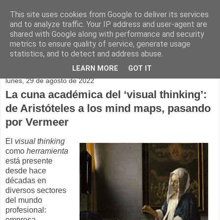
This site uses cookies from Google to deliver its services
and to analyze traffic. Your IP address and user-agent are
shared with Google along with performance and security
metrics to ensure quality of service, generate usage
statistics, and to detect and address abuse.
▼
LEARN MORE
GOT IT
lunes, 29 de agosto de 2022
La cuna académica del ‘visual thinking’:
de Aristóteles a los mind maps, pasando
por Vermeer
El
visual thinking
como
herramienta
está presente
desde hace
décadas en
diversos sectores
del mundo
profesional:
empresa,