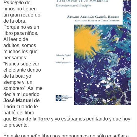
Principito
de
niños no tienen
un gran recuerdo
de la obra.
Porque no es un
libro para niños.
Al leerlo de
adultos, somos
muchos los que
pensamos:
“Nunca supe ver
el elefante dentro
de la boa; yo
siempre vi un
sombrero”. Así me
decía mi querido
José Manuel de
León
cuando le
hablé del libro
que
Elisa de la Torre
y yo estábamos perfilando y que hoy
te presento.
En este pequeño libro nos proponemos no sólo enseñar a