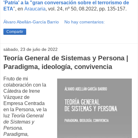
'Patria' a la "gran conversación sobre el terrorismo de
ETA
", en
Araucaria
, vol. 24, nº 50, 08.2022, pp. 135-157.
Álvaro Abellán-García Barrio
No hay comentarios:
Compartir
sábado, 23 de julio de 2022
Teoría General de Sistemas y Persona |
Paradigma, ideología, convivencia
Fruto de mi
colaboración con la
Cátedra de Irene
Vázquez de
Empresa Centrada
en la Persona, ve la
luz
Teoría General
de Sistemas y
Persona.
Paradigma,