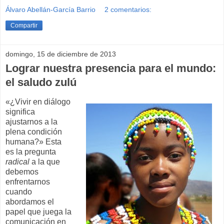
Álvaro Abellán-García Barrio
2 comentarios:
Compartir
domingo, 15 de diciembre de 2013
Lograr nuestra presencia para el mundo:
el saludo zulú
«¿Vivir en diálogo
significa
ajustarnos a la
plena condición
humana?» Esta
es la pregunta
radical
a la que
debemos
enfrentarnos
cuando
abordamos el
papel que juega la
comunicación en