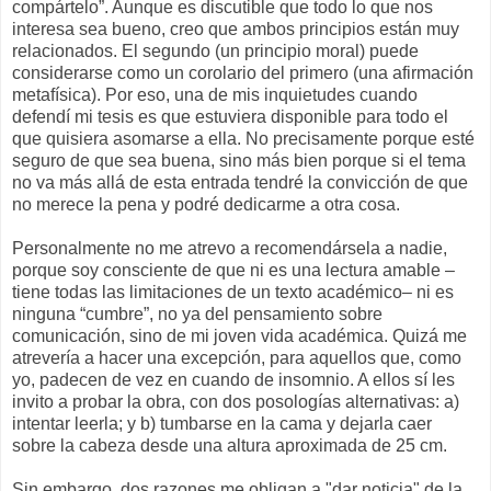
compártelo”. Aunque es discutible que todo lo que nos
interesa sea bueno, creo que ambos principios están muy
relacionados. El segundo (un principio moral) puede
considerarse como un corolario del primero (una afirmación
metafísica). Por eso, una de mis inquietudes cuando
defendí mi tesis es que estuviera disponible para todo el
que quisiera asomarse a ella. No precisamente porque esté
seguro de que sea buena, sino más bien porque si el tema
no va más allá de esta entrada tendré la convicción de que
no merece la pena y podré dedicarme a otra cosa.
Personalmente no me atrevo a recomendársela a nadie,
porque soy consciente de que ni es una lectura amable –
tiene todas las limitaciones de un texto académico– ni es
ninguna “cumbre”, no ya del pensamiento sobre
comunicación, sino de mi joven vida académica. Quizá me
atrevería a hacer una excepción, para aquellos que, como
yo, padecen de vez en cuando de insomnio. A ellos sí les
invito a probar la obra, con dos posologías alternativas: a)
intentar leerla; y b) tumbarse en la cama y dejarla caer
sobre la cabeza desde una altura aproximada de 25 cm.
Sin embargo, dos razones me obligan a "dar noticia" de la