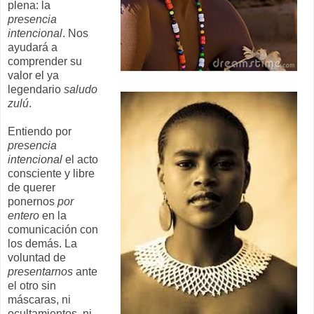
plena: la
presencia
intencional
. Nos
ayudará a
comprender su
valor el ya
legendario
saludo
zulú
.
Entiendo por
presencia
intencional
el acto
consciente y libre
de querer
ponernos
por
entero
en la
comunicación con
los demás. La
voluntad de
presentarnos
ante
el otro sin
máscaras, ni
ocultamientos, ni