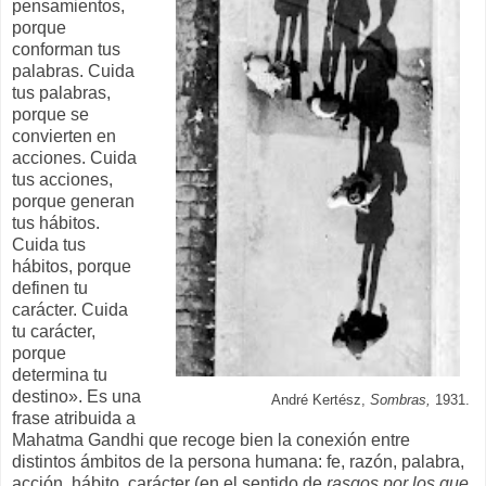
pensamientos,
porque
conforman tus
palabras. Cuida
tus palabras,
porque se
convierten en
acciones. Cuida
tus acciones,
porque generan
tus hábitos.
Cuida tus
hábitos, porque
definen tu
carácter. Cuida
tu carácter,
porque
determina tu
destino». Es una
André Kertész,
Sombras,
1931.
frase atribuida a
Mahatma Gandhi que recoge bien la conexión entre
distintos ámbitos de la persona humana: fe, razón, palabra,
acción, hábito, carácter (en el sentido de
rasgos por los que