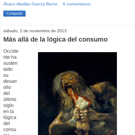
Álvaro Abellán-García Barrio
6 comentarios:
Compartir
sábado, 2 de noviembre de 2013
Más allá de la lógica del consumo
Occide
nte ha
susten
tado
su
desarr
ollo
del
último
siglo
en la
lógica
del
consu