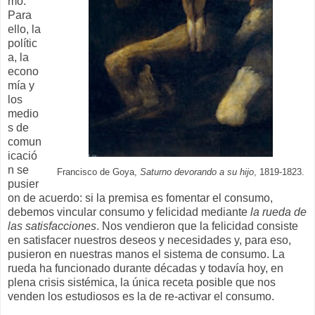
mo.
Para
ello, la
polític
a, la
econo
mía y
los
medio
s de
comun
icació
n se
Francisco de Goya,
Saturno devorando a su hijo
, 1819-1823.
pusier
on de acuerdo: si la premisa es fomentar el consumo,
debemos vincular consumo y felicidad mediante
la rueda de
las satisfacciones
. Nos vendieron que la felicidad consiste
en satisfacer nuestros deseos y necesidades y, para eso,
pusieron en nuestras manos el sistema de consumo. La
rueda ha funcionado durante décadas y todavía hoy, en
plena crisis sistémica, la única receta posible que nos
venden los estudiosos es la de re-activar el consumo.