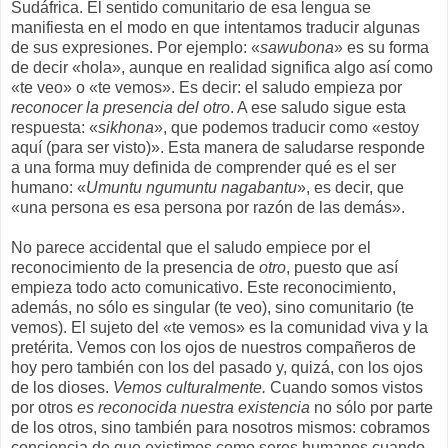
Sudáfrica. El sentido comunitario de esa lengua se
manifiesta en el modo en que intentamos traducir algunas
de sus expresiones. Por ejemplo: «
sawubona
» es su forma
de decir «hola», aunque en realidad significa algo así como
«te veo» o «te vemos». Es decir: el saludo empieza por
reconocer la presencia del otro
. A ese saludo sigue esta
respuesta: «
sikhona
», que podemos traducir como «estoy
aquí (para ser visto)». Esta manera de saludarse responde
a una forma muy definida de comprender qué es el ser
humano: «
Umuntu ngumuntu nagabantu
», es decir, que
«una persona es esa persona por razón de las demás».
No parece accidental que el saludo empiece por el
reconocimiento de la presencia de
otro
, puesto que así
empieza todo acto comunicativo. Este reconocimiento,
además, no sólo es singular (te veo), sino comunitario (te
vemos). El sujeto del «te vemos» es la comunidad viva y la
pretérita. Vemos con los ojos de nuestros compañeros de
hoy pero también con los del pasado y, quizá, con los ojos
de los dioses.
Vemos culturalmente.
Cuando somos vistos
por otros
es reconocida nuestra existencia
no sólo por parte
de los otros, sino también para nosotros mismos: cobramos
conciencia de que existimos como seres humanos cuando