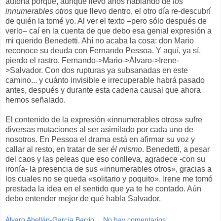
autoría porque, aunque llevo años hablando de
los
innumerables otros
que llevo dentro, el otro día re-descubrí
de quién la tomé yo. Al ver el texto –pero sólo después de
verlo– caí en la cuenta de que debo esa genial expresión a
mi querido Benedetti. Ahí no acaba la cosa: don Mario
reconoce su deuda con Fernando Pessoa. Y aquí, ya sí,
pierdo el rastro. Fernando->Mario->Álvaro->Irene-
>Salvador. Con dos rupturas ya subsanadas en este
camino... y cuánto invisible e irrecuperable habrá pasado
antes, después y durante esta cadena causal que ahora
hemos señalado.
El contenido de la expresión «innumerables otros» sufre
diversas mutaciones al ser asimilado por cada uno de
nosotros. En Pessoa el drama está en afirmar su voz y
callar al resto, en tratar de ser
él mismo
. Benedetti, a pesar
del caos y las peleas que eso conlleva, agradece -con su
ironía- la presencia de sus «innumerables otros», gracias a
los cuales no se queda «solitario y poquito». Irene me tomó
prestada la idea en el sentido que ya te he contado. Aún
debo entender mejor de qué habla Salvador.
Álvaro Abellán-García Barrio
No hay comentarios: