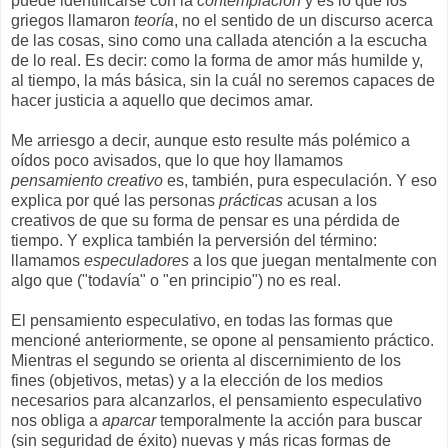
puede identificarse con la
contemplación
y es lo que los
griegos llamaron
teoría
, no el sentido de un discurso acerca
de las cosas, sino como una callada atención a la escucha
de lo real. Es decir: como la forma de amor más humilde y,
al tiempo, la más básica, sin la cuál no seremos capaces de
hacer justicia a aquello que decimos amar.
Me arriesgo a decir, aunque esto resulte más polémico a
oídos poco avisados, que lo que hoy llamamos
pensamiento creativo
es, también, pura especulación. Y eso
explica por qué las personas
prácticas
acusan a los
creativos de que su forma de pensar es una pérdida de
tiempo. Y explica también la perversión del término:
llamamos
especuladores
a los que juegan mentalmente con
algo que ("todavía" o "en principio") no es real.
El pensamiento especulativo, en todas las formas que
mencioné anteriormente, se opone al pensamiento práctico.
Mientras el segundo se orienta al discernimiento de los
fines (objetivos, metas) y a la elección de los medios
necesarios para alcanzarlos, el pensamiento especulativo
nos obliga a
aparcar
temporalmente la acción para buscar
(sin seguridad de éxito) nuevas y más ricas formas de