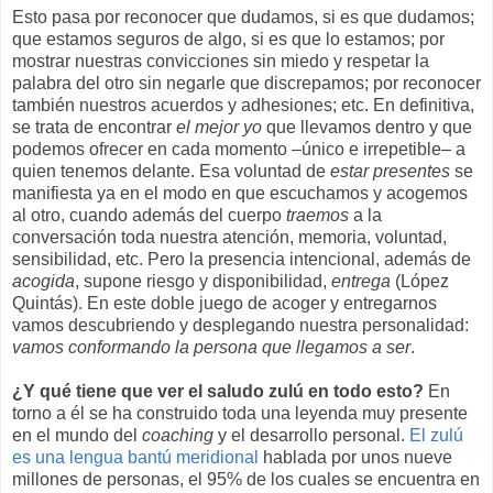
Esto pasa por reconocer que dudamos, si es que dudamos;
que estamos seguros de algo, si es que lo estamos; por
mostrar nuestras convicciones sin miedo y respetar la
palabra del otro sin negarle que discrepamos; por reconocer
también nuestros acuerdos y adhesiones; etc. En definitiva,
se trata de encontrar
el mejor yo
que llevamos dentro y que
podemos ofrecer en cada momento –único e irrepetible– a
quien tenemos delante. Esa voluntad de
estar presentes
se
manifiesta ya en el modo en que escuchamos y acogemos
al otro, cuando además del cuerpo
traemos
a la
conversación toda nuestra atención, memoria, voluntad,
sensibilidad, etc. Pero la presencia intencional, además de
acogida
, supone riesgo y disponibilidad,
entrega
(López
Quintás). En este doble juego de acoger y entregarnos
vamos descubriendo y desplegando nuestra personalidad:
vamos conformando la persona que llegamos a ser
.
¿Y qué tiene que ver el saludo zulú en todo esto?
En
torno a él se ha construido toda una leyenda muy presente
en el mundo del
coaching
y el desarrollo personal.
El zulú
es una lengua bantú meridional
hablada por unos nueve
millones de personas, el 95% de los cuales se encuentra en