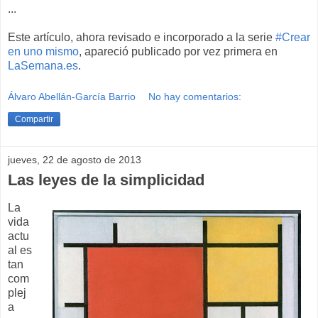
...
Este artículo, ahora revisado e incorporado a la serie
#Crear
en uno mismo
, apareció publicado por vez primera en
LaSemana.es
.
Álvaro Abellán-García Barrio
No hay comentarios:
Compartir
jueves, 22 de agosto de 2013
Las leyes de la simplicidad
La
vida
actu
al es
tan
com
plej
a