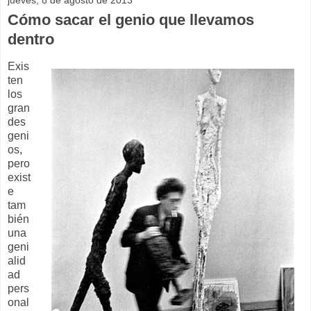
jueves, 8 de agosto de 2013
Cómo sacar el genio que llevamos
dentro
Exis
ten
los
gran
des
geni
os,
pero
exist
e
tam
bién
una
geni
alid
ad
pers
onal