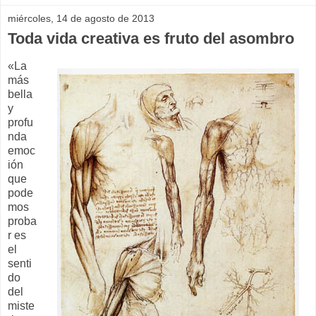
miércoles, 14 de agosto de 2013
Toda vida creativa es fruto del asombro
«La
más
bella
y
profu
nda
emoc
ión
que
pode
mos
proba
r es
el
senti
do
del
miste