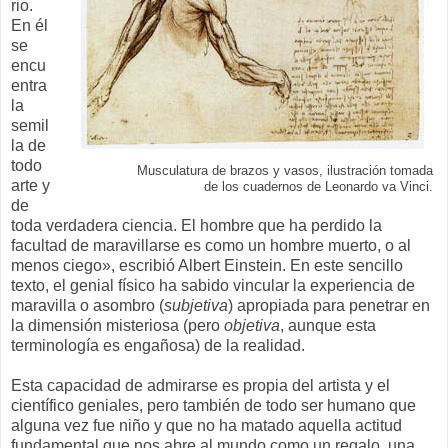
rio.
En él
se
encu
entra
la
semil
la de
todo
Musculatura de brazos y vasos, ilustración tomada
arte y
de los cuadernos de Leonardo va Vinci.
de
toda verdadera ciencia. El hombre que ha perdido la
facultad de maravillarse es como un hombre muerto, o al
menos ciego», escribió Albert Einstein. En este sencillo
texto, el genial físico ha sabido vincular la experiencia de
maravilla o asombro (
subjetiva
) apropiada para penetrar en
la dimensión misteriosa (pero
objetiva
, aunque esta
terminología es engañosa) de la realidad.
Esta capacidad de admirarse es propia del artista y el
científico geniales, pero también de todo ser humano que
alguna vez fue niño y que no ha matado aquella actitud
fundamental que nos abre al mundo como un regalo, una