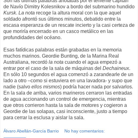
Son las últimas palabras anotadas por el teniente capitán
de Navío Dimitry Kolesnikov a bordo del submarino hundido
Kursk
.
La nota
recoge la altura moral con la que aquel
soldado afrontó sus últimos minutos, debatido entre la
escasa esperanza de un rescate incierto y la casi certeza de
que moriría encerrado en un casco metálico en las
profundidades del océano.
Esas fatídicas palabras están grabadas en la memoria
muchos marinos. Geordie Bunting, de la Marina Real
Australiana, recordó
la nota
cuando el agua empezó a
entrar por el caso de la sala de máquinas del
Dechaineux
.
En sólo 10 segundos el agua comenzó a zarandearle de un
lado a otro –como si estuviera en una lavadora- y supo que
nadie (salvo
ellos mismos
) podría hacer nada por salvarlos.
En la sala de arriba, varios marineros cerraron las entradas
de agua accionando un control de emergencia, mientras
que otros corrieron hasta la sala de motores y cogieron a
Geordie de las solapas, casi inconsciente, justo a tiempo
para cerrar la esclusa y aislar la sala.
Álvaro Abellán-García Barrio
No hay comentarios: