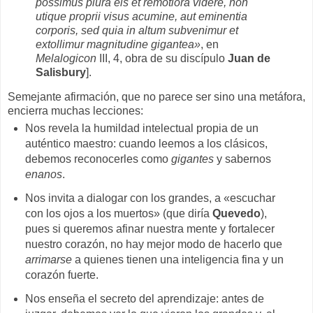
possimus plura eis et remotiora videre, non
utique proprii visus acumine, aut eminentia
corporis, sed quia in altum subvenimur et
extollimur magnitudine gigantea»
, en
Melalogicon
III, 4, obra de su discípulo
Juan de
Salisbury
].
Semejante afirmación, que no parece ser sino una metáfora,
encierra muchas lecciones:
Nos revela la humildad intelectual propia de un
auténtico maestro: cuando leemos a los clásicos,
debemos reconocerles como
gigantes
y sabernos
enanos
.
Nos invita a dialogar con los grandes, a «escuchar
con los ojos a los muertos» (que diría
Quevedo
),
pues si queremos afinar nuestra mente y fortalecer
nuestro corazón, no hay mejor modo de hacerlo que
arrimarse
a quienes tienen una inteligencia fina y un
corazón fuerte.
Nos enseña el secreto del aprendizaje: antes de