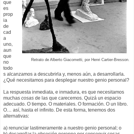
que
es
prop
ia
de
cad
a
uno,
aun
que
Retrato de Alberto Giacometti, por Henri Cartier-Bresson.
no
todo
s alcanzamos a descubrirla y, menos aún, a desarrollarla.
¿Qué necesitamos para desplegar nuestro genio personal?
La respuesta inmediata, e inmadura, es que necesitamos
muchas
cosas
de las que carecemos. Quizá un espacio
adecuado. O tiempo. O materiales. O formación. O un libro.
O… así, hasta el infinito. De esta forma, tenemos dos
alternativas:
a) renunciar lastimeramente a nuestro genio personal; o
b) desarrollar la obsesión perenne por conseguir cosas,