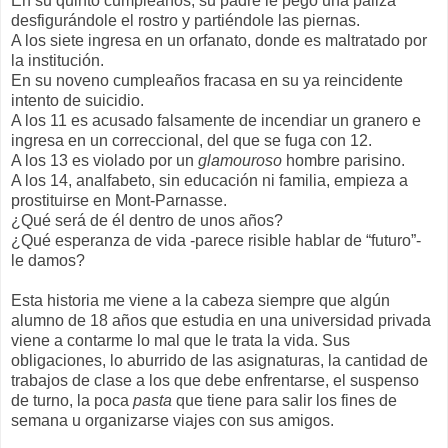
En su quinto cumpleaños, su padre le pegó una paliza
desfigurándole el rostro y partiéndole las piernas.
A los siete ingresa en un orfanato, donde es maltratado por
la institución.
En su noveno cumpleaños fracasa en su ya reincidente
intento de suicidio.
A los 11 es acusado falsamente de incendiar un granero e
ingresa en un correccional, del que se fuga con 12.
A los 13 es violado por un
glamouroso
hombre parisino.
A los 14, analfabeto, sin educación ni familia, empieza a
prostituirse en Mont-Parnasse.
¿Qué será de él dentro de unos años?
¿Qué esperanza de vida -parece risible hablar de “futuro”-
le damos?
Esta historia me viene a la cabeza siempre que algún
alumno de 18 años que estudia en una universidad privada
viene a contarme lo mal que le trata la vida. Sus
obligaciones, lo aburrido de las asignaturas, la cantidad de
trabajos de clase a los que debe enfrentarse, el suspenso
de turno, la poca
pasta
que tiene para salir los fines de
semana u organizarse viajes con sus amigos.