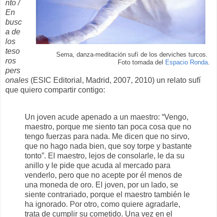
nto /
En
busc
a de
los
teso
Sema, danza-meditación sufí de los derviches turcos.
ros
Foto tomada del
Espacio Ronda
.
pers
onales
(ESIC Editorial, Madrid, 2007, 2010) un relato sufí
que quiero compartir contigo:
Un joven acude apenado a un maestro: “Vengo,
maestro, porque me siento tan poca cosa que no
tengo fuerzas para nada. Me dicen que no sirvo,
que no hago nada bien, que soy torpe y bastante
tonto”. El maestro, lejos de consolarle, le da su
anillo y le pide que acuda al mercado para
venderlo, pero que no acepte por él menos de
una moneda de oro. El joven, por un lado, se
siente contrariado, porque el maestro también le
ha ignorado. Por otro, como quiere agradarle,
trata de cumplir su cometido. Una vez en el