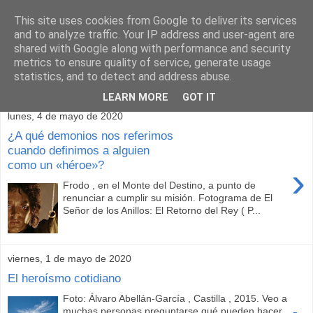
This site uses cookies from Google to deliver its services
and to analyze traffic. Your IP address and user-agent are
shared with Google along with performance and security
metrics to ensure quality of service, generate usage
statistics, and to detect and address abuse.
▼
LEARN MORE
GOT IT
lunes, 4 de mayo de 2020
¿A qué demonios nos referimos
cuando definimos a alguien
como un «héroe»?
›
Frodo , en el Monte del Destino, a punto de
renunciar a cumplir su misión. Fotograma de El
Señor de los Anillos: El Retorno del Rey ( P...
viernes, 1 de mayo de 2020
El heroísmo cotidiano
Foto: Álvaro Abellán-García , Castilla , 2015. Veo a
muchas personas preguntarse qué pueden hacer