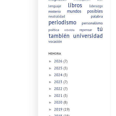
libros
lenguaje
liderazgo
mundos posibles
misterio
palabra
neutralidad
periodismo
personalismo
tú
poética
repensar
rebeldía
también
universidad
vocación
MEMORIA
2026
(7)
►
2025
(3)
►
2024
(3)
►
2023
(7)
►
2022
(7)
►
2021
(3)
►
2020
(8)
►
2019
(19)
►