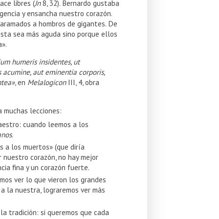
ce libres (
Jn
8, 32). Bernardo gustaba
ligencia y ensancha nuestro corazón.
caramados a hombros de gigantes. De
ista sea más aguda sino porque ellos
a».
um humeris insidentes, ut
s acumine, aut eminentia corporis,
ntea»
, en
Melalogicon
III, 4, obra
a muchas lecciones:
aestro: cuando leemos a los
anos
.
s a los muertos» (que diría
r nuestro corazón, no hay mejor
cia fina y un corazón fuerte.
mos ver lo que vieron los grandes
a a la nuestra, lograremos ver más
la tradición: si queremos que cada