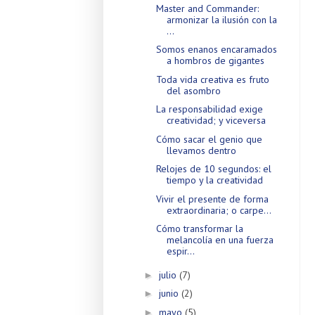
Master and Commander:
armonizar la ilusión con la
...
Somos enanos encaramados
a hombros de gigantes
Toda vida creativa es fruto
del asombro
La responsabilidad exige
creatividad; y viceversa
Cómo sacar el genio que
llevamos dentro
Relojes de 10 segundos: el
tiempo y la creatividad
Vivir el presente de forma
extraordinaria; o carpe...
Cómo transformar la
melancolía en una fuerza
espir...
julio
(7)
►
junio
(2)
►
mayo
(5)
►