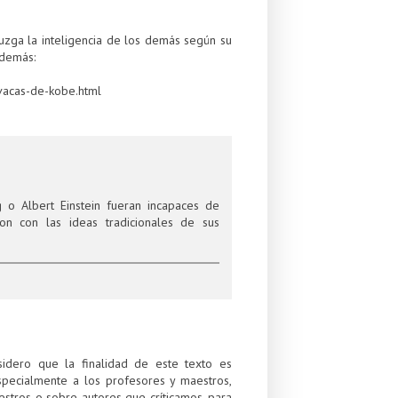
juzga la inteligencia de los demás según su
 demás:
vacas-de-kobe.html
 o Albert Einstein fueran incapaces de
on con las ideas tradicionales de sus
sidero que la finalidad de este texto es
specialmente a los profesores y maestros,
estros o sobre autores que críticamos, para