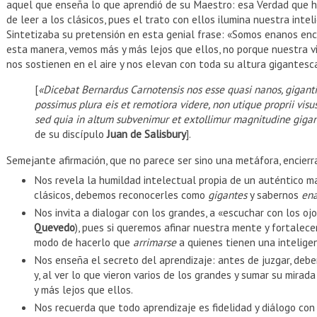
aquel que enseña lo que aprendió de su Maestro: esa Verdad que ha
de leer a los clásicos, pues el trato con ellos ilumina nuestra inte
Sintetizaba su pretensión en esta genial frase: «Somos enanos en
esta manera, vemos más y más lejos que ellos, no porque nuestra v
nos sostienen en el aire y nos elevan con toda su altura gigantesc
[
«Dicebat Bernardus Carnotensis nos esse quasi nanos, giganti
possimus plura eis et remotiora videre, non utique proprii visu
sed quia in altum subvenimur et extollimur magnitudine giga
de su discípulo
Juan de Salisbury
].
Semejante afirmación, que no parece ser sino una metáfora, encierr
Nos revela la humildad intelectual propia de un auténtico m
clásicos, debemos reconocerles como
gigantes
y sabernos
en
Nos invita a dialogar con los grandes, a «escuchar con los ojo
Quevedo
), pues si queremos afinar nuestra mente y fortalece
modo de hacerlo que
arrimarse
a quienes tienen una inteligen
Nos enseña el secreto del aprendizaje: antes de juzgar, debe
y, al ver lo que vieron varios de los grandes y sumar su mirad
y más lejos que ellos.
Nos recuerda que todo aprendizaje es fidelidad y diálogo con 