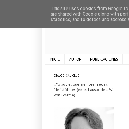
This site uses cookies from Google to d
are shared with Google along with perf
statistics, and to detect and address 
INICIO
AUTOR
PUBLICACIONES
T
DIALOGICAL CLUB
«Yo soy el que siempre niega».
Mefistófeles (en el Fausto de J. W.
von Goethe).