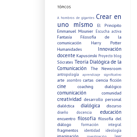
TÓPICOS
Crear en
A hombros de gigantes
uno mismo
El Principito
Emmanuel Mounier
Escucha activa
Fantasía
Filosofía de la
comunicación
Harry Potter
Innovación
Humanidades
docente
Kapuscinski
Proyecto blog
Teoría Dialógica de la
Sócrates
Comunicación
The Newsroom
antropología
aprendizaje significativo
arte
cartas
ciencia ficción
asombro
cine
coaching dialógico
comunicación
comunidad
creatividad
desarrollo personal
dialógica
dialéctica
discurso
educación
diseño
docencia
filosofía
encuentro
filosofía del
diálogo
formación integral
fragmentos
identidad
ideología
imaginación
leer
investigación