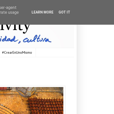
user-agent
erate usage
LEARN MORE
GOT IT
#CrearEnUnoMismo