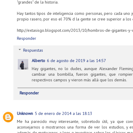
"grandes" de la historia.
Hay tantos tipos de inteligencia como personas, pero cada uno 
propio rasero, por eso el 70% d la gente se cree superior a los
http://extasisgo.blogspot.com/2013/10/hombros-de-gigantes-y-
Responder
Respuestas
Alberto
6 de agosto de 2019 a las 14:57
Hay gigantes, no lo dudes, aunque Alexander Fleming
cambiar una bombilla, fueron gigantes, que rompier
respectivos campos y vieron más allá que los demás.
Responder
Unknown
5 de enero de 2014 a las 18:13
Me ha parecido muy interesante, sobretodo útil, ya que con
aconsejarnos o mostrarnos una forma de ver los estudios, y e
además de motivarnos a leer e investigar sobre los clásicos ma