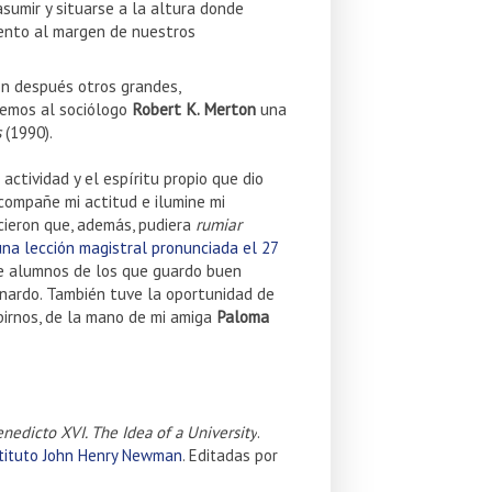
sumir y situarse a la altura donde
iento al margen de nuestros
on después otros grandes,
emos al sociólogo
Robert K. Merton
una
s
(1990).
actividad y el espíritu propio que dio
compañe mi actitud e ilumine mi
icieron que, además, pudiera
rumiar
una lección magistral pronunciada el 27
e alumnos de los que guardo buen
rnardo. También tuve la oportunidad de
birnos, de la mano de mi amiga
Paloma
nedicto XVI. The Idea of a University
.
tituto John Henry Newman
. Editadas por