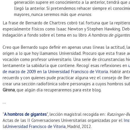
generación supere en conocimiento a la anterior, tendrá que a
llegó la anterior. Si pretendemos rehacer siempre el conocim
mayores, nunca seremos más que
enanos
.
La frase de Bernardo de Chartres cobró tal fortuna que la repitier
especialmente físicos como Isaac Newton y Stephen Hawking. Deb
indagación a fondo sobre el tema en su libro
A hombros de gigante
Creo que Bernardo supo definir en apenas unas líneas la actitud, la 
origen a lo que hoy llamamos Universidad. Procuro que esta frase a
vocación como profesor universitario. Una serie de circunstancias h
lentamente la sabiduría que contiene. Recogí esas reflexiones en
de marzo de 2009 en la Universidad Francisco de Vitoria
. Hablé ant
recuerdo y con quienes pude practicar alguna vez el consejo de Be
crear una sección radiofónica sobre personajes a cuyos hombros su
Girona
, que algún día recuperaremos para este blog.
...
"
A hombros de gigantes
", lección magistral recogida en:
Ratzinger-Be
Actas de las II Conversaciones Universitarias organizadas por el
Ins
la
Universidad Francisco de Vitoria
, Madrid, 2012.