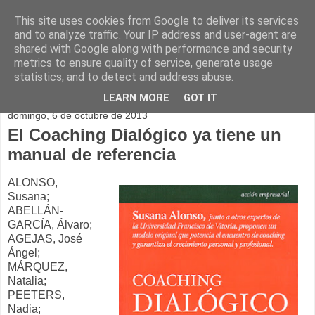
This site uses cookies from Google to deliver its services
and to analyze traffic. Your IP address and user-agent are
shared with Google along with performance and security
metrics to ensure quality of service, generate usage
statistics, and to detect and address abuse.
▼
LEARN MORE
GOT IT
domingo, 6 de octubre de 2013
El Coaching Dialógico ya tiene un
manual de referencia
ALONSO,
Susana;
ABELLÁN-
GARCÍA, Álvaro;
AGEJAS, José
Ángel;
MÁRQUEZ,
Natalia;
PEETERS,
Nadia;