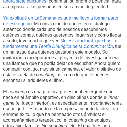
ahora siete ediciones-
confirman su enorme potencial para
acompañar a las personas en su camino de plenitud.
Ya expliqué en LaSemana.es qué me llevó a formar parte
de ese equipo
. Mi convicción de que es en el diálogo
auténtico donde cada uno de nosotros descubrimos
quiénes somos, quiénes queremos llegar ser y cómo llegar
a serlo, tuvo mucho que ver.
Mi tesis doctoral, que busca
fundamentar una
Teoría Dialógica de la Comunicación
, fue
un hallazgo para quienes gestaban este modelo. Su
invitación a incorporarme al proyecto de investigación era
una llamada que no podía dejar de escuchar. Ahora quiero
compartir contigo, muy sintéticamente, el valor distintivo de
esta escuela de
coaching
, así como lo que te puedes
encontrar si adquieres el libro.
El
coaching
es una práctica profesional emergente que
nace en el ámbito deportivo, en disciplinas donde el
inner
game
(el juego interior), es especialmente importante: tenis,
esquí, golf… El mundo de la empresa importó la idea con
enorme éxito, lo que ha permeado otros ámbitos: el
acompañamiento terapéutico, el
coaching
de equipos,
educativo, familiar,
life coaching
, etc. El coach es una