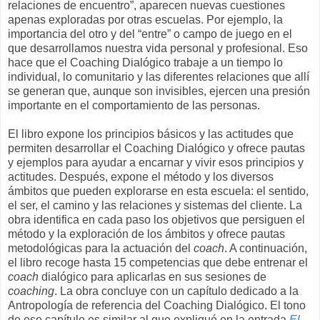
relaciones de encuentro”, aparecen nuevas cuestiones
apenas exploradas por otras escuelas. Por ejemplo, la
importancia del otro y del “entre” o campo de juego en el
que desarrollamos nuestra vida personal y profesional. Eso
hace que el Coaching Dialógico trabaje a un tiempo lo
individual, lo comunitario y las diferentes relaciones que allí
se generan que, aunque son invisibles, ejercen una presión
importante en el comportamiento de las personas.
El libro expone los principios básicos y las actitudes que
permiten desarrollar el Coaching Dialógico y ofrece pautas
y ejemplos para ayudar a encarnar y vivir esos principios y
actitudes. Después, expone el método y los diversos
ámbitos que pueden explorarse en esta escuela: el sentido,
el ser, el camino y las relaciones y sistemas del cliente. La
obra identifica en cada paso los objetivos que persiguen el
método y la exploración de los ámbitos y ofrece pautas
metodológicas para la actuación del
coach
. A continuación,
el libro recoge hasta 15 competencias que debe entrenar el
coach
dialógico para aplicarlas en sus sesiones de
coaching
. La obra concluye con un capítulo dedicado a la
Antropología de referencia del Coaching Dialógico. El tono
de ese capítulo es similar al que expliqué en la entrada
El