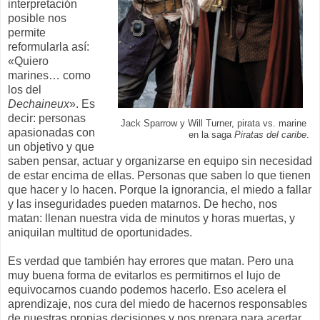
interpretación
posible nos
permite
reformularla así:
«Quiero
marines… como
los del
Dechaineux
». Es
decir: personas
Jack Sparrow y Will Turner, pirata vs. marine
apasionadas con
en la saga
Piratas del caribe
.
un objetivo y que
saben pensar, actuar y organizarse en equipo sin necesidad
de estar encima de ellas. Personas que saben lo que tienen
que hacer y lo hacen. Porque la ignorancia, el miedo a fallar
y las inseguridades pueden matarnos. De hecho, nos
matan: llenan nuestra vida de minutos y horas muertas, y
aniquilan multitud de oportunidades.
Es verdad que también hay errores que matan. Pero una
muy buena forma de evitarlos es permitirnos el lujo de
equivocarnos cuando podemos hacerlo. Eso acelera el
aprendizaje, nos cura del miedo de hacernos responsables
de nuestras propias decisiones y nos prepara para acertar