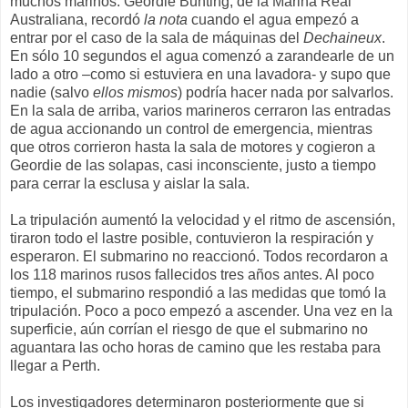
muchos marinos. Geordie Bunting, de la Marina Real
Australiana, recordó
la nota
cuando el agua empezó a
entrar por el caso de la sala de máquinas del
Dechaineux
.
En sólo 10 segundos el agua comenzó a zarandearle de un
lado a otro –como si estuviera en una lavadora- y supo que
nadie (salvo
ellos mismos
) podría hacer nada por salvarlos.
En la sala de arriba, varios marineros cerraron las entradas
de agua accionando un control de emergencia, mientras
que otros corrieron hasta la sala de motores y cogieron a
Geordie de las solapas, casi inconsciente, justo a tiempo
para cerrar la esclusa y aislar la sala.
La tripulación aumentó la velocidad y el ritmo de ascensión,
tiraron todo el lastre posible, contuvieron la respiración y
esperaron. El submarino no reaccionó. Todos recordaron a
los 118 marinos rusos fallecidos tres años antes. Al poco
tiempo, el submarino respondió a las medidas que tomó la
tripulación. Poco a poco empezó a ascender. Una vez en la
superficie, aún corrían el riesgo de que el submarino no
aguantara las ocho horas de camino que les restaba para
llegar a Perth.
Los investigadores determinaron posteriormente que si