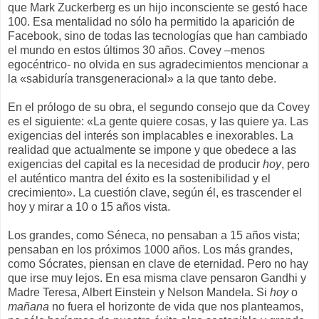
que Mark Zuckerberg es un hijo inconsciente se gestó hace
100. Esa mentalidad no sólo ha permitido la aparición de
Facebook, sino de todas las tecnologías que han cambiado
el mundo en estos últimos 30 años. Covey –menos
egocéntrico- no olvida en sus agradecimientos mencionar a
la «sabiduría transgeneracional» a la que tanto debe.
En el prólogo de su obra, el segundo consejo que da Covey
es el siguiente: «La gente quiere cosas, y las quiere ya. Las
exigencias del interés son implacables e inexorables. La
realidad que actualmente se impone y que obedece a las
exigencias del capital es la necesidad de producir
hoy
, pero
el auténtico mantra del éxito es la sostenibilidad y el
crecimiento». La cuestión clave, según él, es trascender el
hoy y mirar a 10 o 15 años vista.
Los grandes, como Séneca, no pensaban a 15 años vista;
pensaban en los próximos 1000 años. Los más grandes,
como Sócrates, piensan en clave de eternidad. Pero no hay
que irse muy lejos. En esa misma clave pensaron Gandhi y
Madre Teresa, Albert Einstein y Nelson Mandela. Si
hoy
o
mañana
no fuera el horizonte de vida que nos planteamos,