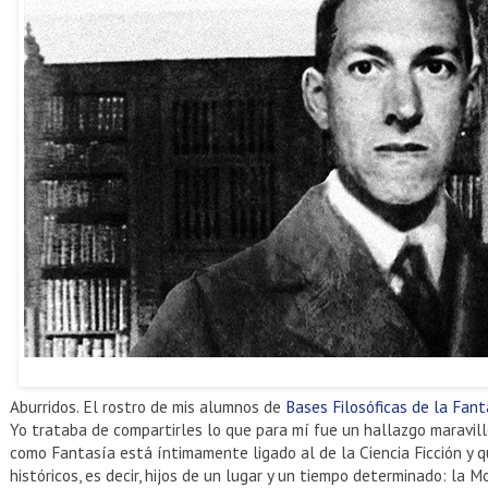
Aburridos. El rostro de mis alumnos de
Bases Filosóficas de la Fanta
Yo trataba de compartirles lo que para mí fue un hallazgo maravill
como Fantasía está íntimamente ligado al de la Ciencia Ficción 
históricos, es decir, hijos de un lugar y un tiempo determinado: la M