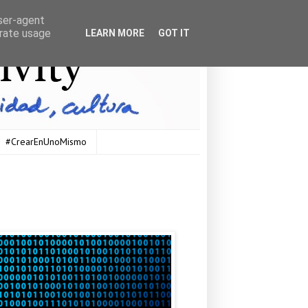
user-agent
erate usage
LEARN MORE
GOT IT
#CrearEnUnoMismo