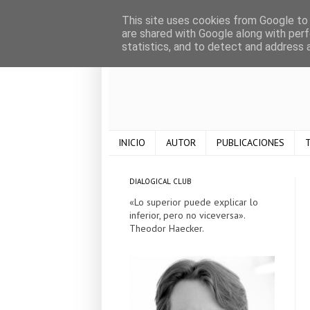
This site uses cookies from Google to d
are shared with Google along with perf
statistics, and to detect and address 
INICIO
AUTOR
PUBLICACIONES
T
DIALOGICAL CLUB
«Lo superior puede explicar lo
inferior, pero no viceversa».
Theodor Haecker.