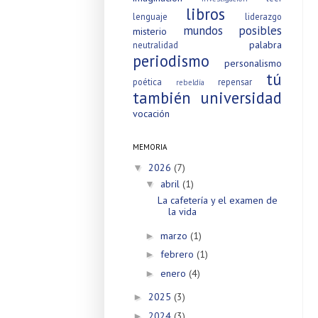
libros
lenguaje
liderazgo
mundos posibles
misterio
palabra
neutralidad
periodismo
personalismo
tú
poética
repensar
rebeldía
también
universidad
vocación
MEMORIA
2026
(7)
▼
abril
(1)
▼
La cafetería y el examen de
la vida
marzo
(1)
►
febrero
(1)
►
enero
(4)
►
2025
(3)
►
2024
(3)
►