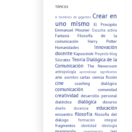
TÓPICOS
Crear en
A hombros de gigantes
uno mismo
El Principito
Emmanuel Mounier
Escucha activa
Fantasía
Filosofía de la
comunicación
Harry Potter
Innovación
Humanidades
docente
Kapuscinski
Proyecto blog
Teoría Dialógica de la
Sócrates
Comunicación
The Newsroom
antropología
aprendizaje significativo
arte
cartas
ciencia ficción
asombro
cine
coaching dialógico
comunicación
comunidad
creatividad
desarrollo personal
dialógica
dialéctica
discurso
educación
diseño
docencia
filosofía
encuentro
filosofía del
diálogo
formación integral
fragmentos
identidad
ideología
imaginación
leer
investigación