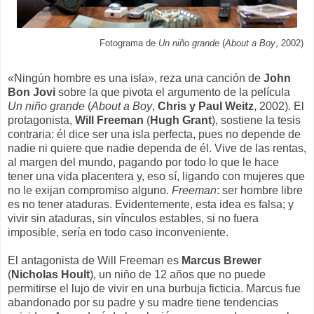
Fotograma de
Un niño grande
(
About a Boy
, 2002)
«Ningún hombre es una isla», reza una canción de
John
Bon Jovi
sobre la que pivota el argumento de la película
Un niño grande
(
About a Boy
,
Chris y Paul Weitz
, 2002). El
protagonista,
Will Freeman
(
Hugh Grant
), sostiene la tesis
contraria: él dice ser una isla perfecta, pues no depende de
nadie ni quiere que nadie dependa de él. Vive de las rentas,
al margen del mundo, pagando por todo lo que le hace
tener una vida placentera y, eso sí, ligando con mujeres que
no le exijan compromiso alguno.
Freeman
: ser hombre libre
es no tener ataduras. Evidentemente, esta idea es falsa; y
vivir sin ataduras, sin vínculos estables, si no fuera
imposible, sería en todo caso inconveniente.
El antagonista de Will Freeman es
Marcus Brewer
(
Nicholas Hoult
), un niño de 12 años que no puede
permitirse el lujo de vivir en una burbuja ficticia. Marcus fue
abandonado por su padre y su madre tiene tendencias