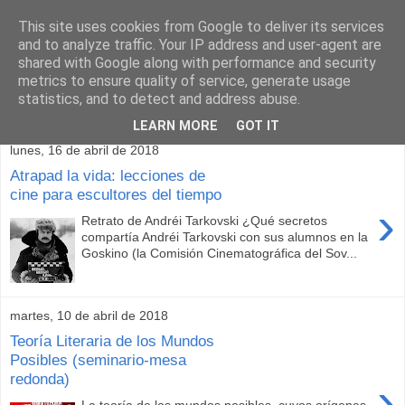
This site uses cookies from Google to deliver its services
and to analyze traffic. Your IP address and user-agent are
shared with Google along with performance and security
metrics to ensure quality of service, generate usage
statistics, and to detect and address abuse.
▼
LEARN MORE
GOT IT
lunes, 16 de abril de 2018
Atrapad la vida: lecciones de
cine para escultores del tiempo
›
Retrato de Andréi Tarkovski ¿Qué secretos
compartía Andréi Tarkovski con sus alumnos en la
Goskino (la Comisión Cinematográfica del Sov...
martes, 10 de abril de 2018
Teoría Literaria de los Mundos
Posibles (seminario-mesa
redonda)
›