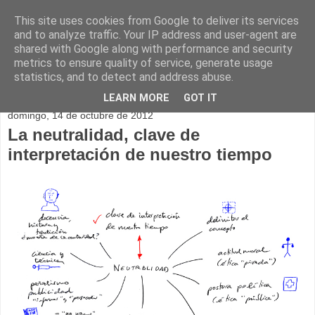
This site uses cookies from Google to deliver its services
and to analyze traffic. Your IP address and user-agent are
shared with Google along with performance and security
metrics to ensure quality of service, generate usage
statistics, and to detect and address abuse.
▼
LEARN MORE
GOT IT
domingo, 14 de octubre de 2012
La neutralidad, clave de
interpretación de nuestro tiempo