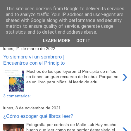
This site uses cookies from Google to deliver its services
and to analyze traffic. Your IP address and user-agent are
shared with Google along with performance and security
metrics to ensure quality of service, generate usage
statistics, and to detect and address abuse.
▼
LEARN MORE
GOT IT
lunes, 21 de marzo de 2022
Yo siempre vi un sombrero |
Encuentros con el Principito
›
Muchos de los que leyeron El Principito de niños
no tienen un gran recuerdo de la obra. Porque no
es un libro para niños. Al leerlo de adu...
3 comentarios:
lunes, 8 de noviembre de 2021
¿Cómo escoger qué libros leer?
›
Fotografía por cortesía de Malte Luk Hay mucho
bueno que leer como para perder demasiado el