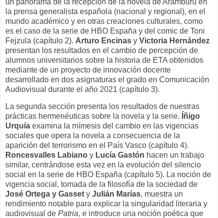
un panorama de la recepción de la novela de Aramburu en
la prensa generalista española (nacional y regional), en el
mundo académico y en otras creaciones culturales, como
es el caso de la serie de HBO España y del comic de Toni
Fejzula (capítulo 2).
Arturo Encinas
y
Victoria Hernández
presentan los resultados en el cambio de percepción de
alumnos universitarios sobre la historia de ETA obtenidos
mediante de un proyecto de innovación docente
desarrollado en dos asignaturas el grado en Comunicación
Audiovisual durante el año 2021 (capítulo 3).
La segunda sección presenta los resultados de nuestras
prácticas hermenéuticas sobre la novela y la serie.
Íñigo
Urquía
examina la mímesis del cambio en las vigencias
sociales que opera la novela a consecuencia de la
aparición del terrorismo en el País Vasco (capítulo 4).
Roncesvalles Labiano
y
Lucía Gastón
hacen un trabajo
similar, centrándose esta vez en la evolución del silencio
social en la serie de HBO España (capítulo 5). La noción de
vigencia social, tomada de la filosofía de la sociedad de
José Ortega y Gasset
y
Julián Marías
, muestra un
rendimiento notable para explicar la singularidad literaria y
audiovisual de
Patria
, e introduce una noción poética que