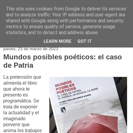
This site uses cookies from Google to deliver its services
and to analyze traffic. Your IP address and user-agent are
shared with Google along with performance and security
metrics to ensure quality of service, generate usage
statistics, and to detect and address abuse.
▼
LEARN MORE
GOT IT
jueves, 23 de marzo de 2023
Mundos posibles poéticos: el caso
de Patria
La pretensión que
alimenta el libro
que ahora te
presento es
programática
. Se
trata de exponer
la actualidad y el
imaginado
porvenir que
anima los trabajos