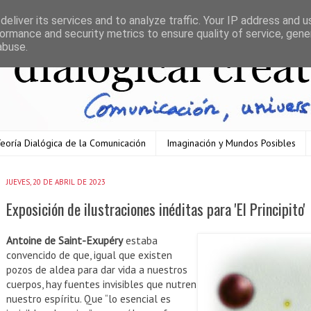
eliver its services and to analyze traffic. Your IP address and 
ormance and security metrics to ensure quality of service, gen
abuse.
eoría Dialógica de la Comunicación
Imaginación y Mundos Posibles
JUEVES, 20 DE ABRIL DE 2023
Exposición de ilustraciones inéditas para 'El Principito'
Antoine de Saint-Exupéry
estaba
convencido de que, igual que existen
pozos de aldea para dar vida a nuestros
cuerpos, hay fuentes invisibles que nutren
nuestro espíritu. Que “lo esencial es