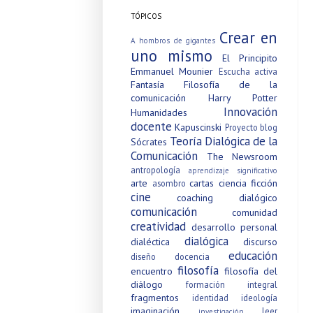
TÓPICOS
Crear en
A hombros de gigantes
uno mismo
El Principito
Emmanuel Mounier
Escucha activa
Fantasía
Filosofía de la
comunicación
Harry Potter
Innovación
Humanidades
docente
Kapuscinski
Proyecto blog
Teoría Dialógica de la
Sócrates
Comunicación
The Newsroom
antropología
aprendizaje significativo
arte
cartas
ciencia ficción
asombro
cine
coaching dialógico
comunicación
comunidad
creatividad
desarrollo personal
dialógica
dialéctica
discurso
educación
diseño
docencia
filosofía
encuentro
filosofía del
diálogo
formación integral
fragmentos
identidad
ideología
imaginación
leer
investigación