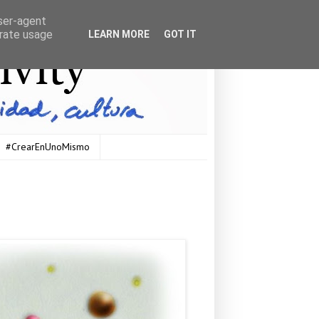
user-agent
erate usage
LEARN MORE
GOT IT
#CrearEnUnoMismo