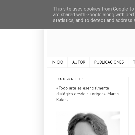
This site uses cookies from Google to d
are shared with Google along with perf
statistics, and to detect and address 
INICIO
AUTOR
PUBLICACIONES
T
DIALOGICAL CLUB
«Todo arte es esencialmente
dialógico desde su origen». Martin
Buber.