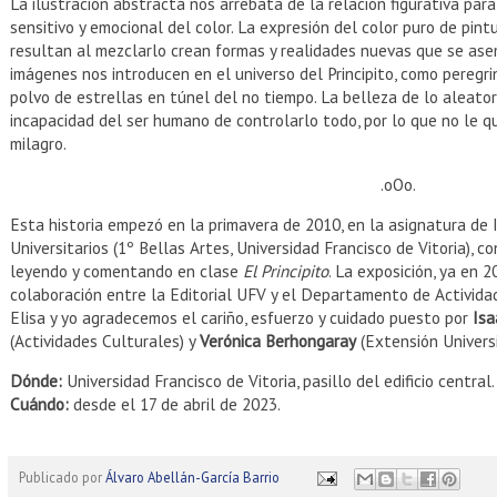
La ilustración abstracta nos arrebata de la relación figurativa par
sensitivo y emocional del color. La expresión del color puro de pint
resultan al mezclarlo crean formas y realidades nuevas que se ase
imágenes nos introducen en el universo del Principito, como peregri
polvo de estrellas en túnel del no tiempo. La belleza de lo aleator
incapacidad del ser humano de controlarlo todo, por lo que no le q
milagro.
.oOo.
Esta historia empezó en la primavera de 2010, en la asignatura de 
Universitarios (1º Bellas Artes, Universidad Francisco de Vitoria), 
leyendo y comentando en clase
El Principito
. La exposición, ya en 2
colaboración entre la Editorial UFV y el Departamento de Activida
Elisa y yo agradecemos el cariño, esfuerzo y cuidado puesto por
Isa
(Actividades Culturales) y
Verónica Berhongaray
(Extensión Universit
Dónde:
Universidad Francisco de Vitoria, pasillo del edificio central.
Cuándo:
desde el 17 de abril de 2023.
Publicado por
Álvaro Abellán-García Barrio