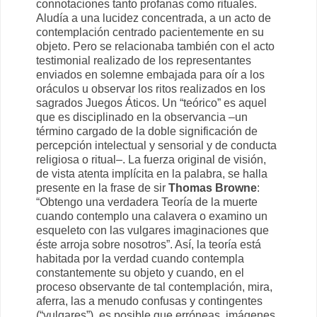
connotaciones tanto profanas como rituales.
Aludía a una lucidez concentrada, a un acto de
contemplación centrado pacientemente en su
objeto. Pero se relacionaba también con el acto
testimonial realizado de los representantes
enviados en solemne embajada para oír a los
oráculos u observar los ritos realizados en los
sagrados Juegos Áticos. Un “teórico” es aquel
que es disciplinado en la observancia –un
término cargado de la doble significación de
percepción intelectual y sensorial y de conducta
religiosa o ritual–. La fuerza original de visión,
de vista atenta implícita en la palabra, se halla
presente en la frase de sir
Thomas Browne
:
“Obtengo una verdadera Teoría de la muerte
cuando contemplo una calavera o examino un
esqueleto con las vulgares imaginaciones que
éste arroja sobre nosotros”. Así, la teoría está
habitada por la verdad cuando contempla
constantemente su objeto y cuando, en el
proceso observante de tal contemplación, mira,
aferra, las a menudo confusas y contingentes
(“vulgares”), es posible que erróneas, imágenes,