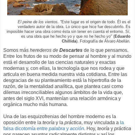
El peine de los vientos. "
Este lugar es el origen de todo. Él es el
verdadero autor de la obra. Lo único que hice fue descubrirlo. Es
imposible hacer una obra como ésta sin tener en cuenta el entorno. Sí,
es una obra que he hecho yo y que no he hecho yo" (
Eduardo
Chillida
). Fotografía de Álvaro Abellán.
Somos más
herederos de
Descartes
de lo que pensamos.
Entre los frutos de su modo de pensar al hombre y al mundo
está el desarrollo de las ciencias naturales y exactas
modernas y, con ellas, la tecnología que nos rodea y que
articula en buena medida nuestra vida cotidiana. Entre las
desgracias de su planteamiento está la hipertrofia de la
razón, de la mentalidad analítica, que plantea casi como
dilemas irreconciliables algunos ámbitos de la vida que,
antes del siglo XVI, mantenían una relación armónica y
orgánica mucho más humana.
Una de las esquizofrenias del hombre moderno es la
oposición entre la
teoría
y la
práctica
, muy vinculada a
la
falsa dicotomía entre
palabra
y
acción
. Hoy,
teoría
y
práctica
nos parecen asuntos radicalmente distintos y así los