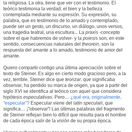
la religiosa. La otra, tiene que ver con el testimonio. El
teórico testimonia la verdad, el bien y la belleza
contemplada mediante
su expresión
. Su expresión, su
palabra, que es testimonio de lo amado y contemplado,
puede ser un gesto, un discurso, un diálogo, unos versos,
una tragedia teatral, una escultura... La
praxis
-concepto
sobre el que habremos de volver- y la
poiesis
son, en este
sentido, consecuencias naturales del
theorein
, son la
respuesta del amante a lo amado, testimonio de amor del
amante.
Quiero compartir contigo una última apreciación sobre el
texto de Steiner. Es algo en cierto modo gracioso pero, a la
vez, terrible. Steiner dice que
teorizar
, que significaba
observar
, ha perdido su marca de origen, ya que a partir del
siglo XVI se identifica al teórico con aquel que considera
hipótesis
especulativas.
Pero…
¿qué era, originalmente,
“especular”?
Especular viene del latín
speculari
, que
significa… ¡”observar”! Las últimas palabras del fragmento
de Steiner reflejan bien lo difícil que resulta para el hombre
de cada época salir de la
visión
de su propia época.