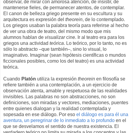
observar, de mirar con amorosa atención, de insistir, de
mantenerse fieles, de permanecer atentos, de contemplar.
El canon de belleza griego presente en su escultura y su
arquitectura es expresión del
theorein
, de lo contemplado.
Los griegos usaban la palabra teoría para referirse al hecho
de ver una obra de teatro, del mismo modo que mis
alumnos hablan de
visualizar
cine. Ir al teatro era para los
griegos una actividad
teórica
. Lo teórico, por lo tanto, no es
sólo lo abstracto –que también–, sino lo visual, lo
imaginativo. Imaginar (sean hipótesis científicas o mundos
ficcionales posibles, como los del teatro) es una actividad
teórica.
Cuando
Platón
utiliza la expresión
theorein
en filosofía se
refiere también a una contemplación, a un ejercicio de
observación atenta, amable y respetuosa de las realidades
invisibles. Las palabras no son abstracciones, no son
definiciones, son miradas y vectores, mediaciones, puentes
entre quienes dialogan y la realidad contemplada y
sopesada en ese diálogo. Por eso
el diálogo es para él una
aventura, un peregrinar de lo inmediato a lo profundo
en el
que se desvelamos el sentido de nuestra existencia. El
verdadero teórico no limita su mirada a los conceptos y las