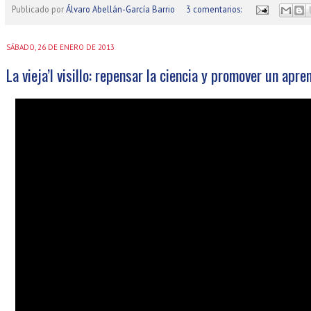
Publicado por
Álvaro Abellán-García Barrio
3 comentarios:
SÁBADO, 26 DE ENERO DE 2013
La vieja’l visillo: repensar la ciencia y promover un apre