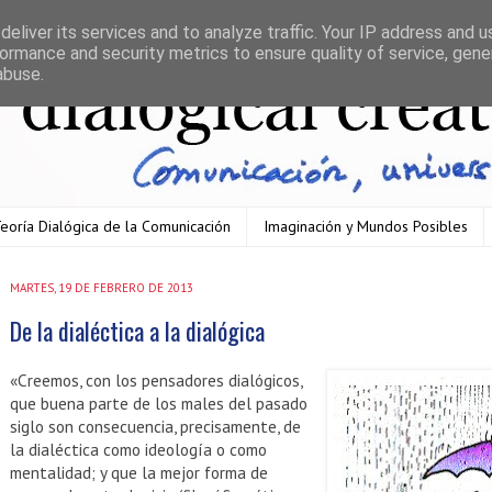
eliver its services and to analyze traffic. Your IP address and 
ormance and security metrics to ensure quality of service, gen
abuse.
eoría Dialógica de la Comunicación
Imaginación y Mundos Posibles
MARTES, 19 DE FEBRERO DE 2013
De la dialéctica a la dialógica
«Creemos, con los pensadores dialógicos,
que buena parte de los males del pasado
siglo son consecuencia, precisamente, de
la dialéctica como ideología o como
mentalidad; y que la mejor forma de