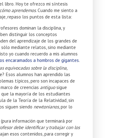
 libro. Hoy te ofrezco mi síntesis
e cómo aprendemos
. Cuando me siento a
je, repaso los puntos de esta lista:
ofesores dominan la disciplina, y
aben distinguir los conceptos
nden del aprendizaje de los grandes de
no sólo mediante relatos, sino mediante
nsisto yo cuando recuerdo a mis alumnos
anos encaramados a hombros de gigantes
.
 equivocadas sobre la disciplina,
le? Esos alumnos han aprendido las
blemas típicos, pero son incapaces de
u marco de creencias
antiguo
sigue
o que la mayoría de los estudiantes
la de la Teoría de la Relatividad, sin
nos siguen siendo
newtonianos
, por lo
(pura información que terminará por
rofesor debe identificar y trabajar con los
jan esos contenidos, para corregir y