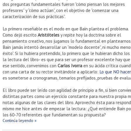
dos preguntas fundamentales fueron “cómo piensan los mejores
profesores” y “cómo actúan”, con el objetivo de “comenzar una
caracterización de sus prácticas”.
Lo primero reseñable es el modo en que Bain plantea el problema.
Como dejó escrito
Aristóteles
y repite hoy la doctrina sobre el
pensamiento creativo, nos jugamos lo fundamental en plantearnos 
Bain jamás intentó desarrollar un “modelo docente”, ni mucho meno
éxito”. Si lo hubiera pretendido, lo primero que le hubieran dicho l
la lectura del libro- es que para ser un profesor excelente hay que
ese sentido, convenimos con
Carlos Ivorra
en su ácida crítica cuando
con una carta de su rector invitándole a aplicarlo:
Lo que NO hacen 
es someterse a cronogramas, temarios prefijados, pruebas de evalua
El libro puede ser leído con agilidad de principio a fin, si bien conv
distintas partes como un ejercicio constante para nuestra propia 
notas algunas de las claves del libro. Aprovecho ésta para respond
mismo me hice antes de empezar la lectura: ¿Qué entiende Bain por
los 60-70 referentes que fundamentan su propuesta?
Continúa leyendo »