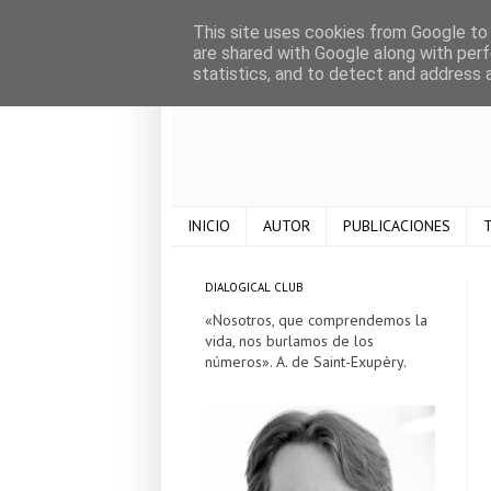
This site uses cookies from Google to d
are shared with Google along with perf
statistics, and to detect and address 
INICIO
AUTOR
PUBLICACIONES
T
DIALOGICAL CLUB
«Nosotros, que comprendemos la
vida, nos burlamos de los
números». A. de Saint-Exupèry.