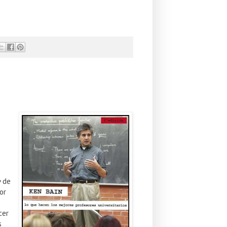
e
de
or
cer
s