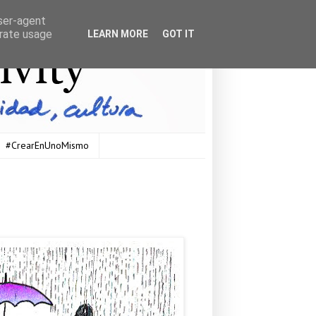
user-agent
erate usage
LEARN MORE
GOT IT
#CrearEnUnoMismo