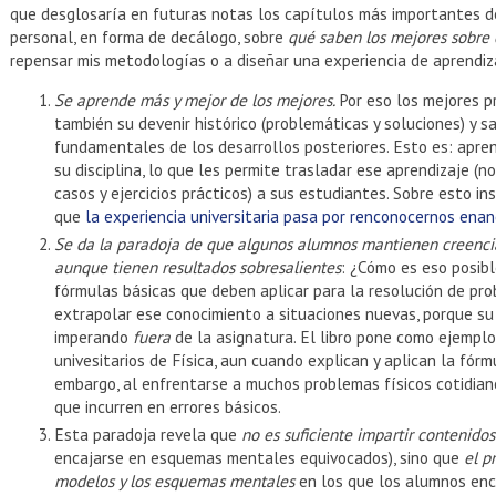
que desglosaría en futuras notas los capítulos más importantes del
personal, en forma de decálogo, sobre
qué saben los mejores sobr
repensar mis metodologías o a diseñar una experiencia de aprendiza
Se aprende más y mejor de los mejores.
Por eso los mejores pr
también su devenir histórico (problemáticas y soluciones) y s
fundamentales de los desarrollos posteriores. Esto es: apre
su disciplina, lo que les permite trasladar ese aprendizaje (
casos y ejercicios prácticos) a sus estudiantes. Sobre esto i
que
la experiencia universitaria pasa por renconocernos en
Se da la paradoja de que algunos alumnos mantienen creencias
aunque tienen resultados sobresalientes
: ¿Cómo es eso posib
fórmulas básicas que deben aplicar para la resolución de pro
extrapolar ese conocimiento a situaciones nuevas, porque s
imperando
fuera
de la asignatura. El libro pone como ejempl
univesitarios de Física, aun cuando explican y aplican la fórmu
embargo, al enfrentarse a muchos problemas físicos cotidia
que incurren en errores básicos.
Esta paradoja revela que
no es suficiente impartir contenidos
encajarse en esquemas mentales equivocados), sino que
el p
modelos y los esquemas mentales
en los que los alumnos enca