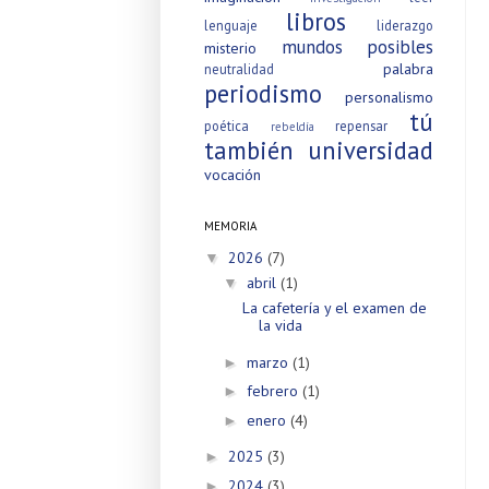
libros
lenguaje
liderazgo
mundos posibles
misterio
palabra
neutralidad
periodismo
personalismo
tú
poética
repensar
rebeldía
también
universidad
vocación
MEMORIA
2026
(7)
▼
abril
(1)
▼
La cafetería y el examen de
la vida
marzo
(1)
►
febrero
(1)
►
enero
(4)
►
2025
(3)
►
2024
(3)
►