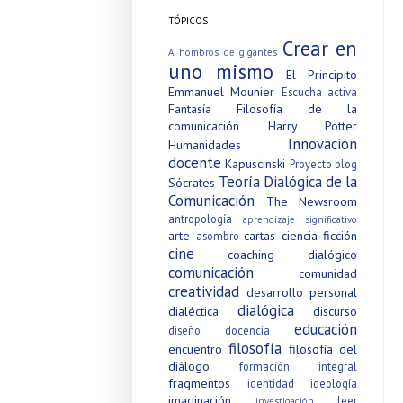
TÓPICOS
Crear en
A hombros de gigantes
uno mismo
El Principito
Emmanuel Mounier
Escucha activa
Fantasía
Filosofía de la
comunicación
Harry Potter
Innovación
Humanidades
docente
Kapuscinski
Proyecto blog
Teoría Dialógica de la
Sócrates
Comunicación
The Newsroom
antropología
aprendizaje significativo
arte
cartas
ciencia ficción
asombro
cine
coaching dialógico
comunicación
comunidad
creatividad
desarrollo personal
dialógica
dialéctica
discurso
educación
diseño
docencia
filosofía
encuentro
filosofía del
diálogo
formación integral
fragmentos
identidad
ideología
imaginación
leer
investigación