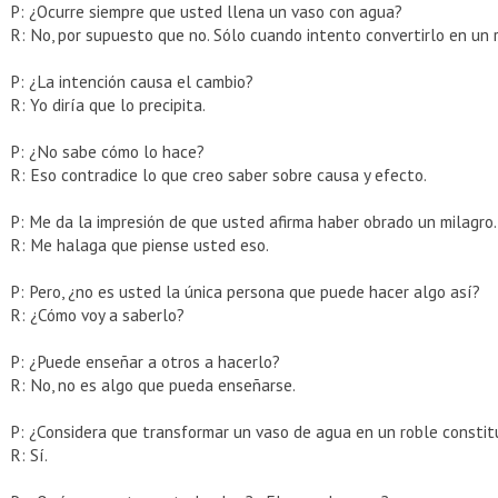
P: ¿Ocurre siempre que usted llena un vaso con agua?
R: No, por supuesto que no. Sólo cuando intento convertirlo en un 
P: ¿La intención causa el cambio?
R: Yo diría que lo precipita.
P: ¿No sabe cómo lo hace?
R: Eso contradice lo que creo saber sobre causa y efecto.
P: Me da la impresión de que usted afirma haber obrado un milagro.
R: Me halaga que piense usted eso.
P: Pero, ¿no es usted la única persona que puede hacer algo así?
R: ¿Cómo voy a saberlo?
P: ¿Puede enseñar a otros a hacerlo?
R: No, no es algo que pueda enseñarse.
P: ¿Considera que transformar un vaso de agua en un roble constit
R: Sí.