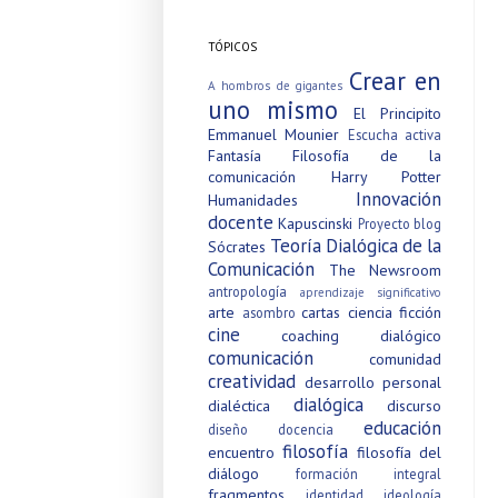
TÓPICOS
Crear en
A hombros de gigantes
uno mismo
El Principito
Emmanuel Mounier
Escucha activa
Fantasía
Filosofía de la
comunicación
Harry Potter
Innovación
Humanidades
docente
Kapuscinski
Proyecto blog
Teoría Dialógica de la
Sócrates
Comunicación
The Newsroom
antropología
aprendizaje significativo
arte
cartas
ciencia ficción
asombro
cine
coaching dialógico
comunicación
comunidad
creatividad
desarrollo personal
dialógica
dialéctica
discurso
educación
diseño
docencia
filosofía
encuentro
filosofía del
diálogo
formación integral
fragmentos
identidad
ideología