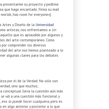
ra presentarme su proyecto y pedirme
osa que hago encantado. Firma su mail
 worlds, has room for everyone»].
s Artes y Diseño de la
Universidad
 Como artistas, nos enfrentamos a
Un
 aquello que es aplaudido por algunos y
ales del arte contemporáneo. Como
sa por comprender los diversos
verdad del arte nos hemos planteado a lo
poner algunas claves para los debates
eza por el de la Verdad. No sólo son
verdad, sino que muchos,
sta conceptual lleva la cuestión aún más
e
se ve
) a una cuestión más funcional y
í, eso
lo puede hacer cualquiera
, pero es
no en algo anterior y posterior a lo que