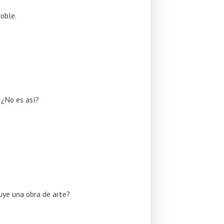
roble.
 ¿No es así?
uye una obra de arte?