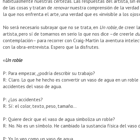
habitualmente nuestras certezas. Las respuestas del artista, sin e
de las cosas y tratan de
renovar
nuestra comprensión de la verdad y
la que nos enfrenta el arte, una verdad que es «invisible a los ojos»
No será necesario subrayar que no se trata, en
Un roble
, de creer l
artista, pero sí de tomarnos en serio lo que nos dice –de creerle
du
contemplación– para recorrer con Craig-Martin la aventura intelect
con la obra-entrevista. Espero que la disfrutes.
«
Un roble
P: Para empezar, ¿podría describir su trabajo?
R: Claro. Lo que he hecho es convertir un vaso de agua en un roble
accidentes del vaso de agua.
P: ¿Los accidentes?
R: Sí: el color, texto, peso, tamaño…
P: Quiere decir que el vaso de agua simboliza un roble?
R: No. No es un símbolo. He cambiado la sustancia física del vaso d
P: Yo lo veo como un vaso de agua.