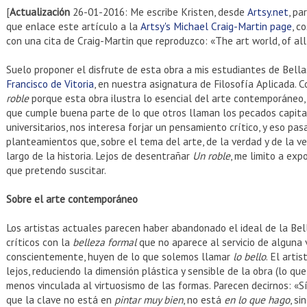
[
Actualización
26-01-2016: Me escribe Kristen, desde
Artsy.net
, pa
que enlace este artículo a la
Artsy's Michael Craig-Martin page
, c
con una cita de Craig-Martin que reproduzco: «The art world, of all
Suelo proponer el disfrute de esta obra a mis estudiantes de Bella
Francisco de Vitoria
, en nuestra asignatura de Filosofía Aplicada.
roble
porque esta obra ilustra lo esencial del arte contemporáneo,
que cumple buena parte de lo que otros llaman los pecados capit
universitarios, nos interesa forjar un pensamiento crítico, y eso pa
planteamientos que, sobre el tema del arte, de la verdad y de la 
largo de la historia. Lejos de desentrañar
Un roble
, me limito a ex
que pretendo suscitar.
Sobre el arte contemporáneo
Los artistas actuales parecen haber abandonado el ideal de la Bell
críticos con la
belleza formal
que no aparece al servicio de alguna 
conscientemente, huyen de lo que solemos llamar
lo bello
. El arti
lejos, reduciendo la dimensión plástica y sensible de la obra (lo qu
menos vinculada al virtuosismo de las formas. Parecen decirnos: «S
que la clave no está en
pintar muy bien
, no está
en lo que hago
, si