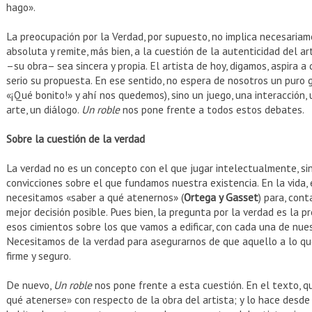
hago».
La preocupación por la Verdad, por supuesto, no implica necesaria
absoluta y remite, más bien, a la cuestión de la autenticidad del ar
–su obra– sea sincera y propia. El artista de hoy, digamos, aspira 
serio su propuesta. En ese sentido, no espera de nosotros un puro 
«¡Qué bonito!» y ahí nos quedemos), sino un juego, una interacción,
arte, un diálogo.
Un roble
nos pone frente a todos estos debates.
Sobre la cuestión de la verdad
La verdad no es un concepto con el que jugar intelectualmente, sin
convicciones sobre el que fundamos nuestra existencia. En la vida
necesitamos «saber a qué atenernos» (
Ortega y Gasset
) para, con
mejor decisión posible. Pues bien, la pregunta por la verdad es la p
esos cimientos sobre los que vamos a edificar, con cada una de nues
Necesitamos de la verdad para asegurarnos de que aquello a lo q
firme y seguro.
De nuevo,
Un roble
nos pone frente a esta cuestión. En el texto, q
qué atenerse» con respecto de la obra del artista; y lo hace desde