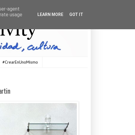
user-agent
erate usage
LEARN MORE
GOT IT
#CrearEnUnoMismo
artin