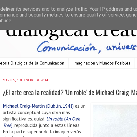
eliver its services and to analyze traffic. Your IP address and 
ormance and security metrics to ensure quality of service, gen
abuse.
eoría Dialógica de la Comunicación
Imaginación y Mundos Posibles
MARTES, 7 DE ENERO DE 2014
¿El arte crea la realidad? 'Un roble' de Michael Craig-M
Michael Craig-Martin
(Dublín, 1941)
es un
artista conceptual cuya obra más
significativa es, quizá,
Un roble
(
An Oak
Tree
)
, reproducida junto a estas líneas.
En la parte superior de la imagen verás