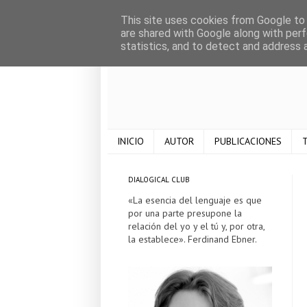
This site uses cookies from Google to d
are shared with Google along with perf
statistics, and to detect and address 
INICIO
AUTOR
PUBLICACIONES
T
DIALOGICAL CLUB
«La esencia del lenguaje es que
por una parte presupone la
relación del yo y el tú y, por otra,
la establece». Ferdinand Ebner.