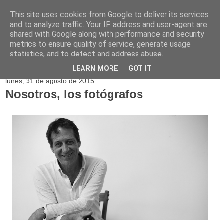
This site uses cookies from Google to deliver its services
and to analyze traffic. Your IP address and user-agent are
shared with Google along with performance and security
metrics to ensure quality of service, generate usage
statistics, and to detect and address abuse.
▼
LEARN MORE
GOT IT
lunes, 31 de agosto de 2015
Nosotros, los fotógrafos