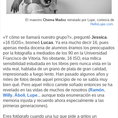
El maestro
Chema Madoz
retratado por Lupe, cortesía de
HelloLupe.com
.
«Y cómo se llamará nuestro grupo?», preguntó
Jessica
.
«16 ISOS», bromeó
Lucas
. Ya era mucho decir 16, pues
apenas media docena de alumnos éramos los preocupados
por la fotografía a mediados de los 90 en la Universidad
Francisco de Vitoria. No obstante, 16 ISO, esa mítica
sensibilidad estudiada en los libros pero nunca vista en la
vida real, hablaba de un grano de plata de gran calidad,
impresionado a fuego lento. Han pasado algunos años y
miles de fotos desde aquel principio de no se sabía muy
bien qué. Pero aquel mítico carrete soñado entonces se ha
revelado en las vidas de muchos de nosotros (
Ramón
,
Willy
,
Áboli
,
Lupe
... aunque toda enumeración es una
memoria injusta y recuerdo ahora especialmente a las
primeras generaciones).
Eres fotógrafo cuando una luz que pide a gritos un