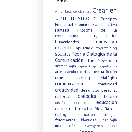
TÓPICOS
Crear en
A hombros de gigantes
uno mismo
El Principito
Emmanuel Mounier
Escucha activa
Fantasía
Filosofía de la
comunicación
Harry Potter
Innovación
Humanidades
docente
Kapuscinski
Proyecto blog
Teoría Dialógica de la
Sócrates
Comunicación
The Newsroom
antropología
aprendizaje significativo
arte
cartas
ciencia ficción
asombro
cine
coaching dialógico
comunicación
comunidad
creatividad
desarrollo personal
dialógica
dialéctica
discurso
educación
diseño
docencia
filosofía
encuentro
filosofía del
diálogo
formación integral
fragmentos
identidad
ideología
imaginación
leer
investigación