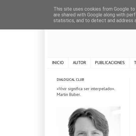
This site uses cookies from Google to d
are shared with Google along with perf
statistics, and to detect and address 
INICIO
AUTOR
PUBLICACIONES
T
DIALOGICAL CLUB
«Vivir significa ser interpelado».
Martin Buber.