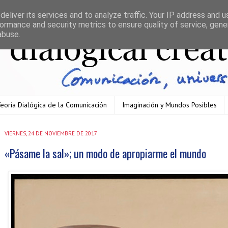
eliver its services and to analyze traffic. Your IP address and 
ormance and security metrics to ensure quality of service, gen
abuse.
eoría Dialógica de la Comunicación
Imaginación y Mundos Posibles
VIERNES, 24 DE NOVIEMBRE DE 2017
«Pásame la sal»; un modo de apropiarme el mundo