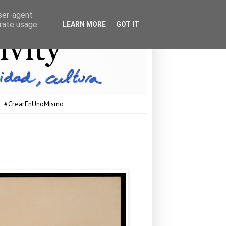
user-agent
erate usage
LEARN MORE
GOT IT
#CrearEnUnoMismo