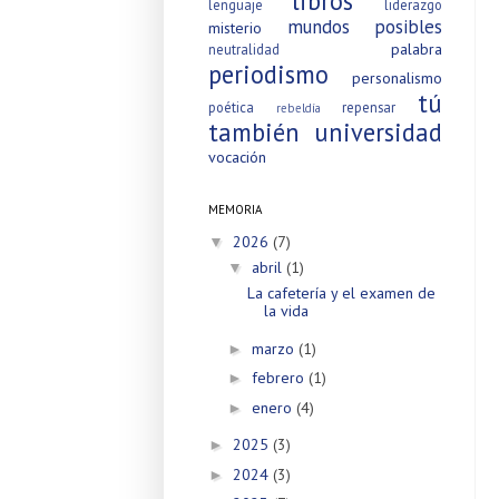
libros
lenguaje
liderazgo
mundos posibles
misterio
palabra
neutralidad
periodismo
personalismo
tú
poética
repensar
rebeldía
también
universidad
vocación
MEMORIA
2026
(7)
▼
abril
(1)
▼
La cafetería y el examen de
la vida
marzo
(1)
►
febrero
(1)
►
enero
(4)
►
2025
(3)
►
2024
(3)
►