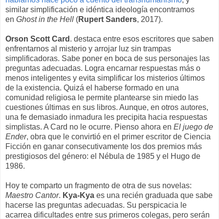
similar simplificación e idéntica ideología encontramos
en
Ghost in the Hell
(
Rupert Sanders
, 2017).
Orson Scott Card
. destaca entre esos escritores que saben
enfrentarnos al misterio y arrojar luz sin trampas
simplificadoras. Sabe poner en boca de sus personajes las
preguntas adecuadas. Logra encarnar respuestas más o
menos inteligentes y evita simplificar los misterios últimos
de la existencia. Quizá el haberse formado en una
comunidad religiosa le permite plantearse sin miedo las
cuestiones últimas en sus libros. Aunque, en otros autores,
una fe demasiado inmadura les precipita hacia respuestas
simplistas. A Card no le ocurre. Pienso ahora en
El juego de
Ender
, obra que le convirtió en el primer escritor de Ciencia
Ficción en ganar consecutivamente los dos premios más
prestigiosos del género: el Nébula de 1985 y el Hugo de
1986.
Hoy te comparto un fragmento de otra de sus novelas:
Maestro Cantor
.
Kya-Kya
es una recién graduada que sabe
hacerse las preguntas adecuadas. Su perspicacia le
acarrea dificultades entre sus primeros colegas, pero serán