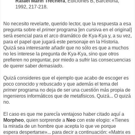
Rafael Marín Trechera
, Ediciones B, Barcelona,
1992, 217-218.
No necesito revelarte, querido lector, que la respuesta a esa
pregunta sobre el
primer
programa [en cursiva en el original]
será esencial para el arco dramático de Kya-Kya y, a su vez,
para el papel que jugará este personaje en la Historia.
Quizá sea interesante añadir que no sólo es que a muchos
no les interese la pregunta de Kya-Kya, sino que otros
prefieren no preguntar, por miedo a sufrir las consecuencias
de querer saber
demasiado
.
Quizá consideres que el ejemplo que acabo de escoger es
poco conocido y rebuscado y que además el tema del
primer
programa no deja de ser una cuestión más propia de
ingenieros informáticos que de metafísicos. Quizá... O quizá
no.
El caso es que me parecía ventajoso haber citado aquí a
Morpheo
, quien sorprende a
Neo
con este elogio: «Tienes
la mirada de un hombre que acepta lo que ve porque
espera despertarse»... para decir a continuación: «Matrix es