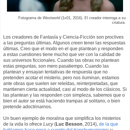
Fotograma de
Westworld
(1x01, 2016). El creador interroga a su
criatura.
Los creadores de Fantasía y Ciencia-Ficción son proclives
a las preguntas últimas. Algunos
creen
tener las respuestas
últimas. Creo que el modo en el que plantean y responden
a estas cuestiones tiene mucho que ver con la calidad de
sus universos ficcionales. Cuando las obras no plantean
estas preguntas, son mero pasatiempo. Cuando las
plantean y ensayan tentativas de respuesta que no
pretenden acotar el misterio, pero nos iluminan, estamos
ante obras que suelen ser releídas, reinterpretadas, que
mantienen cierta actualidad, casi al modo de los clásicos. Si
las plantean y las responden con simpleza, sabemos que o
bien el autor se está haciendo trampas al solitario, o bien
pretende adoctrinarnos.
Un buen ejemplo de moralina que simplifica los misterios
de la vida lo ofrece
Lucy
(
Luc Besson
, 2014),
de la que
hablamos hace poco a cuento del transhumanismo
; y