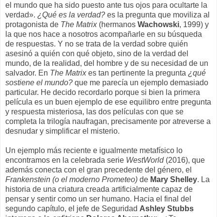
el mundo que ha sido puesto ante tus ojos para ocultarte la
verdad».
¿Qué es la verdad?
es la pregunta que moviliza al
protagonista de
The Matrix
(hermanos
Wachowski
, 1999)
y
la que nos hace a nosotros acompañarle en su búsqueda
de respuestas. Y no se trata de la verdad sobre quién
asesinó a quién con qué objeto, sino de la verdad del
mundo, de la realidad, del hombre y de su necesidad de un
salvador. En
The Matrix
es tan pertinente la pregunta
¿qué
sostiene el mundo?
que me parecía un ejemplo demasiado
particular. He decido recordarlo porque si bien la primera
película es un buen ejemplo de ese equilibro entre pregunta
y respuesta misteriosa, las dos películas con que se
completa la trilogía naufragan, precisamente por atreverse a
desnudar y simplificar el misterio.
Un ejemplo más reciente e igualmente metafísico lo
encontramos en la celebrada serie
WestWorld
(2016), que
además conecta con el gran precedente del género, el
Frankenstein (o el moderno Prometeo)
de
Mary Shelley
. La
historia de una criatura creada artificialmente capaz de
pensar y sentir como un ser humano. Hacia el final del
segundo capítulo, el jefe de Seguridad
Ashley Stubbs