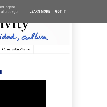
user-agent
erate usage
LEARN MORE
GOT IT
#CrearEnUnoMismo
ll