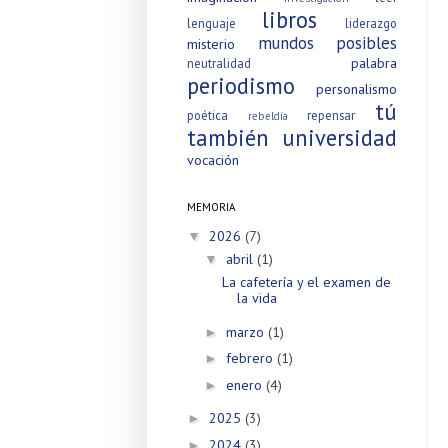
libros
lenguaje
liderazgo
mundos posibles
misterio
palabra
neutralidad
periodismo
personalismo
tú
poética
repensar
rebeldía
también
universidad
vocación
MEMORIA
2026
(7)
▼
abril
(1)
▼
La cafetería y el examen de
la vida
marzo
(1)
►
febrero
(1)
►
enero
(4)
►
2025
(3)
►
2024
(3)
►