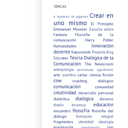
TÓPICOS
Crear en
A hombros de gigantes
uno mismo
El Principito
Emmanuel Mounier
Escucha activa
Fantasía
Filosofía de la
comunicación
Harry Potter
Innovación
Humanidades
docente
Kapuscinski
Proyecto blog
Teoría Dialógica de la
Sócrates
Comunicación
The Newsroom
antropología
aprendizaje significativo
arte
cartas
ciencia ficción
asombro
cine
coaching dialógico
comunicación
comunidad
creatividad
desarrollo personal
dialógica
dialéctica
discurso
educación
diseño
docencia
filosofía
encuentro
filosofía del
diálogo
formación integral
fragmentos
identidad
ideología
imaginación
leer
investigación