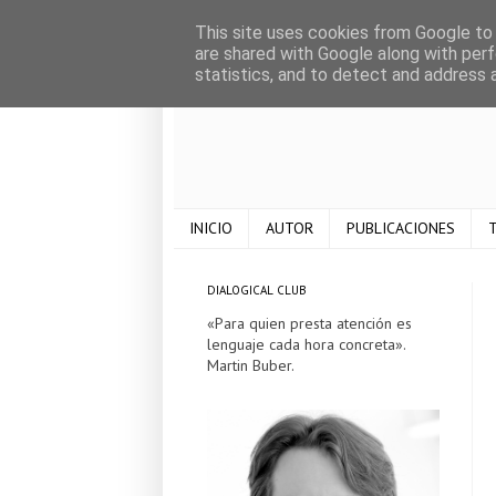
This site uses cookies from Google to d
are shared with Google along with perf
statistics, and to detect and address 
INICIO
AUTOR
PUBLICACIONES
T
DIALOGICAL CLUB
«Para quien presta atención es
lenguaje cada hora concreta».
Martin Buber.