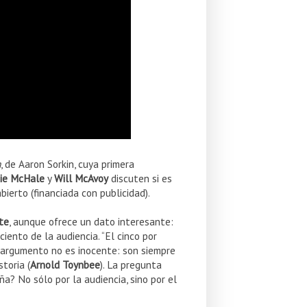
m
, de Aaron Sorkin, cuya primera
ie McHale
y
Will McAvoy
discuten si es
bierto (financiada con publicidad).
te
, aunque ofrece un dato interesante:
iento de la audiencia. “El cinco por
El argumento no es inocente: son siempre
toria (
Arnold Toynbee
). La pregunta
a? No sólo por la audiencia, sino por el