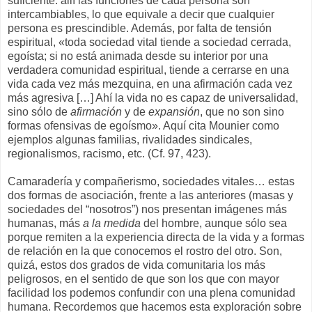
suficiente: allí las funciones de cada persona son
intercambiables, lo que equivale a decir que cualquier
persona es prescindible. Además, por falta de tensión
espiritual, «toda sociedad vital tiende a sociedad cerrada,
egoísta; si no está animada desde su interior por una
verdadera comunidad espiritual, tiende a cerrarse en una
vida cada vez más mezquina, en una afirmación cada vez
más agresiva […] Ahí la vida no es capaz de universalidad,
sino sólo de
afirmación
y de
expansión
, que no son sino
formas ofensivas de egoísmo». Aquí cita Mounier como
ejemplos algunas familias, rivalidades sindicales,
regionalismos, racismo, etc. (Cf. 97, 423).
Camaradería y compañerismo, sociedades vitales… estas
dos formas de asociación, frente a las anteriores (masas y
sociedades del “nosotros”) nos presentan imágenes más
humanas, más
a la medida
del hombre, aunque sólo sea
porque remiten a la experiencia directa de la vida y a formas
de relación en la que conocemos el rostro del otro. Son,
quizá, estos dos grados de vida comunitaria los más
peligrosos, en el sentido de que son los que con mayor
facilidad los podemos confundir con una plena comunidad
humana. Recordemos que hacemos esta exploración sobre