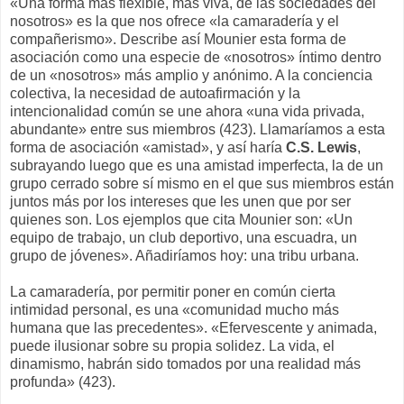
«Una forma más flexible, más viva, de las sociedades del
nosotros» es la que nos ofrece «la camaradería y el
compañerismo». Describe así Mounier esta forma de
asociación como una especie de «nosotros» íntimo dentro
de un «nosotros» más amplio y anónimo. A la conciencia
colectiva, la necesidad de autoafirmación y la
intencionalidad común se une ahora «una vida privada,
abundante» entre sus miembros (423). Llamaríamos a esta
forma de asociación «amistad», y así haría
C.S. Lewis
,
subrayando luego que es una amistad imperfecta, la de un
grupo cerrado sobre sí mismo en el que sus miembros están
juntos más por los intereses que les unen que por ser
quienes son. Los ejemplos que cita Mounier son: «Un
equipo de trabajo, un club deportivo, una escuadra, un
grupo de jóvenes». Añadiríamos hoy: una tribu urbana.
La camaradería, por permitir poner en común cierta
intimidad personal, es una «comunidad mucho más
humana que las precedentes». «Efervescente y animada,
puede ilusionar sobre su propia solidez. La vida, el
dinamismo, habrán sido tomados por una realidad más
profunda» (423).