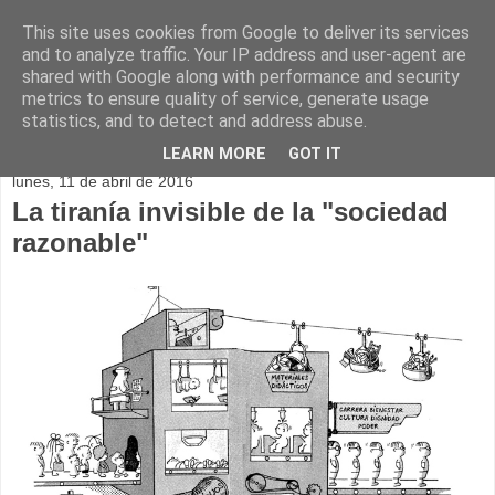
This site uses cookies from Google to deliver its services
and to analyze traffic. Your IP address and user-agent are
shared with Google along with performance and security
metrics to ensure quality of service, generate usage
statistics, and to detect and address abuse.
▼
LEARN MORE
GOT IT
lunes, 11 de abril de 2016
La tiranía invisible de la "sociedad
razonable"