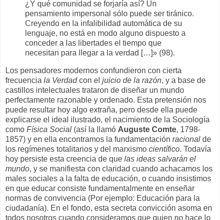
¿Y qué comunidad se forjaría así? Un
pensamiento impersonal sólo puede ser tiránico.
Creyendo en la infalibilidad automática de su
lenguaje, no está en modo alguno dispuesto a
conceder a las libertades el tiempo que
necesitan para llegar a la verdad […]» (98).
Los pensadores modernos confundieron con cierta
frecuencia
la Verdad
con el
juicio de la razón
, y a base de
castillos intelectuales trataron de diseñar un mundo
perfectamente razonable y ordenado. Esta pretensión nos
puede resultar hoy algo extraña, pero desde ella puede
explicarse el ideal ilustrado, el nacimiento de la Sociología
como
Física Social
(así la llamó
Auguste Comte
, 1798-
1857) y en ella encontramos la fundamentación
racional
de
los regímenes totalitarios y del marxismo
científico
. Todavía
hoy persiste esta creencia de que
las ideas salvarán el
mundo
, y se manifiesta con claridad cuando achacamos los
males sociales a la falta de educación, o cuando insistimos
en que educar consiste fundamentalmente en enseñar
normas de convivencia (Por ejemplo: Educación para la
ciudadanía). En el fondo, esta secreta convicción asoma en
todos nosotros cuando consideramos que quien no hace lo