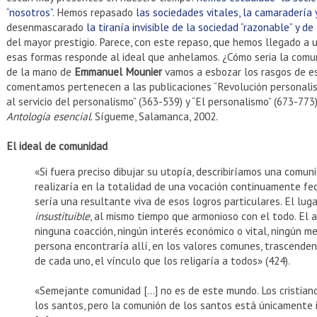
“nosotros”
. Hemos repasado
las sociedades vitales, la camaradería
desenmascarado
la tiranía invisible de la sociedad “razonable” y de
del mayor prestigio. Parece, con este repaso, que hemos llegado a u
esas formas responde al ideal que anhelamos. ¿Cómo seria la com
de la mano de
Emmanuel Mounier
vamos a esbozar los rasgos de es
comentamos pertenecen a las publicaciones “Revolución personalist
al servicio del personalismo” (363-539) y “El personalismo” (673-773
Antología esencial
. Sígueme, Salamanca, 2002.
El ideal de comunidad
«Si fuera preciso dibujar su utopía, describiríamos una comu
realizaría en la totalidad de una vocación continuamente fe
sería una resultante viva de esos logros particulares. El lug
insustituible
, al mismo tiempo que armonioso con el todo. El am
ninguna coacción, ningún interés económico o vital, ningún 
persona encontraría allí, en los valores comunes, trascendent
de cada uno, el vínculo que los religaría a todos» (424).
«Semejante comunidad […] no es de este mundo. Los cristiano
los santos, pero la comunión de los santos está únicamente i