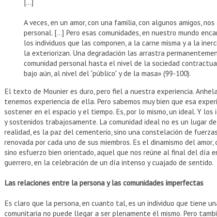
[…]
A veces, en un amor, con una familia, con algunos amigos, n
personal. […] Pero esas comunidades, en nuestro mundo encar
los individuos que las componen, a la carne misma y a la inerc
la exteriorizan. Una degradación las arrastra permanentement
comunidad personal hasta el nivel de la sociedad contractual,
bajo aún, al nivel del “público” y de la masa» (99-100).
El texto de Mounier es duro, pero fiel a nuestra experiencia. Anh
tenemos experiencia de ella. Pero sabemos muy bien que esa experienc
sostener en el espacio y el tiempo. Es, por lo mismo, un ideal. Y lo
y sostenidos trabajosamente. La comunidad ideal no es un lugar de
realidad, es la paz del cementerio, sino una constelación de fuerz
renovada por cada uno de sus miembros. Es el dinamismo del amor, 
sino esfuerzo bien orientado, aquel que nos reúne al final del día 
guerrero, en la celebración de un día intenso y cuajado de sentido.
Las relaciones entre la persona y las comunidades imperfectas
Es claro que la persona, en cuanto tal, es un individuo que tiene un
comunitaria no puede llegar a ser plenamente él mismo. Pero también