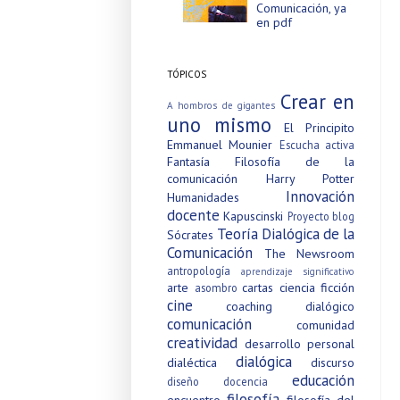
Comunicación, ya
en pdf
TÓPICOS
Crear en
A hombros de gigantes
uno mismo
El Principito
Emmanuel Mounier
Escucha activa
Fantasía
Filosofía de la
comunicación
Harry Potter
Innovación
Humanidades
docente
Kapuscinski
Proyecto blog
Teoría Dialógica de la
Sócrates
Comunicación
The Newsroom
antropología
aprendizaje significativo
arte
cartas
ciencia ficción
asombro
cine
coaching dialógico
comunicación
comunidad
creatividad
desarrollo personal
dialógica
dialéctica
discurso
educación
diseño
docencia
filosofía
encuentro
filosofía del