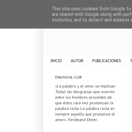
This site uses cookies from Google to d
are shared with Google along with perf
statistics, and to detect and address 
INICIO
AUTOR
PUBLICACIONES
T
DIALOGICAL CLUB
«La palabra y el amor se implican.
Todas las desgracias que ocurren
entre los hombres proceden de
que éstos rara vez pronuncian la
palabra recta. La palabra recta es
siempre aquella que pronuncia el
amor». Ferdinand Ebner.