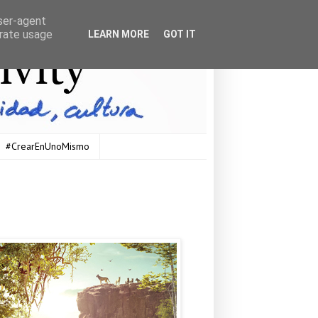
user-agent
erate usage
LEARN MORE
GOT IT
#CrearEnUnoMismo