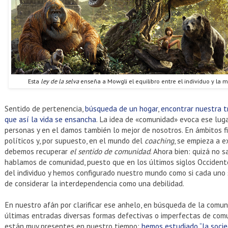
Esta
ley de la selva
enseña a Mowgli el equilibro entre el individuo y la 
Sentido de pertenencia,
búsqueda de un hogar
,
encontrar nuestra t
que así la vida se ensancha
. La idea de «comunidad» evoca ese lug
personas y en el damos también lo mejor de nosotros. En ámbitos fil
políticos y, por supuesto, en el mundo del
coaching
, se empieza a 
debemos recuperar
el sentido de comunidad
. Ahora bien: quizá no
hablamos de comunidad, puesto que en los últimos siglos Occiden
del individuo y hemos configurado nuestro mundo como si cada uno 
de considerar la interdependencia como una debilidad.
En nuestro afán por clarificar ese anhelo, en búsqueda de la comu
últimas entradas diversas formas defectivas o imperfectas de com
están muy presentes en nuestro tiempo:
hemos estudiado “la socie