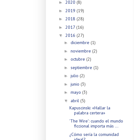
2020
(8)
►
2019
(19)
►
2018
(28)
►
2017
(16)
►
2016
(27)
▼
diciembre
(1)
►
noviembre
(2)
►
octubre
(2)
►
septiembre
(1)
►
julio
(2)
►
junio
(3)
►
mayo
(3)
►
abril
(5)
▼
Kapuscinski: «Hallar la
palabra certera»
'The Wire': cuando el mundo
ficcional importa más ...
¿Cómo sería la comunidad
ideal?