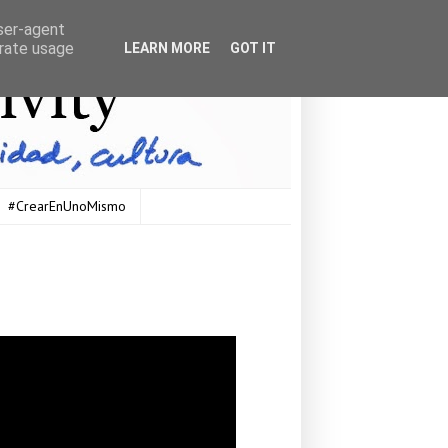
user-agent
erate usage
LEARN MORE
GOT IT
#CrearEnUnoMismo