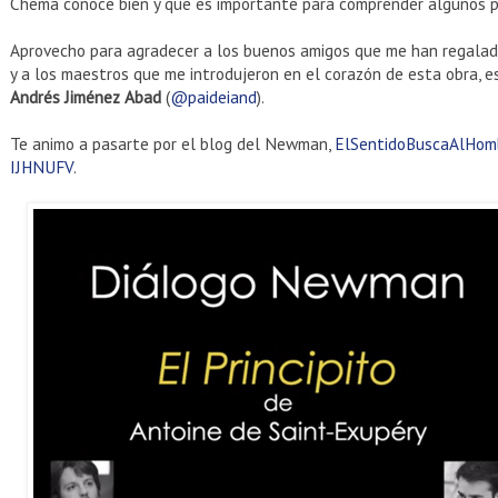
Chema conoce bien y que es importante para comprender algunos p
Aprovecho para agradecer a los buenos amigos que me han regalad
y a los maestros que me introdujeron en el corazón de esta obra, 
Andrés Jiménez Abad
(
@paideiand
).
Te animo a pasarte por el blog del Newman,
ElSentidoBuscaAlHom
IJHNUFV
.