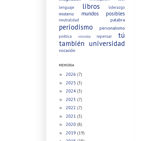
libros
lenguaje
liderazgo
mundos posibles
misterio
palabra
neutralidad
periodismo
personalismo
tú
poética
repensar
rebeldía
también
universidad
vocación
MEMORIA
2026
(7)
►
2025
(3)
►
2024
(3)
►
2023
(7)
►
2022
(7)
►
2021
(3)
►
2020
(8)
►
2019
(19)
►