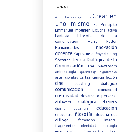
TÓPICOS
Crear en
A hombros de gigantes
uno mismo
El Principito
Emmanuel Mounier
Escucha activa
Fantasía
Filosofía de la
comunicación
Harry Potter
Innovación
Humanidades
docente
Kapuscinski
Proyecto blog
Teoría Dialógica de la
Sócrates
Comunicación
The Newsroom
antropología
aprendizaje significativo
arte
cartas
ciencia ficción
asombro
cine
coaching dialógico
comunicación
comunidad
creatividad
desarrollo personal
dialógica
dialéctica
discurso
educación
diseño
docencia
filosofía
encuentro
filosofía del
diálogo
formación integral
fragmentos
identidad
ideología
imaginación
leer
investigación