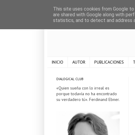
This site uses cookies from Google to d
are shared with Google along with perf
statistics, and to detect and address 
INICIO
AUTOR
PUBLICACIONES
T
DIALOGICAL CLUB
«Quien sueña con lo irreal es
porque todavía no ha encontrado
su verdadero tú». Ferdinand Ebner.