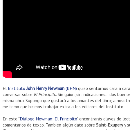
El
Instituto
John Henry Newman
(IJHN)
quiso sentarnos cara a car
conversar sobre
El Principito
. Sin guion, sin indicaciones… dos bue
misma obra. Supongo que gustará a los amantes del libro; a nosotro
me temo que hicimos trabajar extra a los editores del Instituto.
En este "
Diálogo Newman: El Principito
" encontrarás claves de lec
comentarios de texto. También algún dato sobre
Saint-Exupery
y s