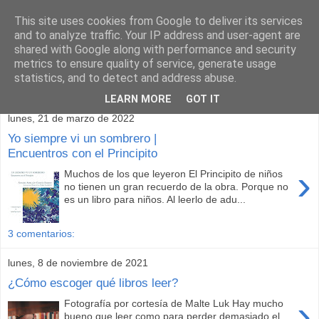
This site uses cookies from Google to deliver its services
and to analyze traffic. Your IP address and user-agent are
shared with Google along with performance and security
metrics to ensure quality of service, generate usage
statistics, and to detect and address abuse.
▼
LEARN MORE
GOT IT
lunes, 21 de marzo de 2022
Yo siempre vi un sombrero |
Encuentros con el Principito
›
Muchos de los que leyeron El Principito de niños
no tienen un gran recuerdo de la obra. Porque no
es un libro para niños. Al leerlo de adu...
3 comentarios:
lunes, 8 de noviembre de 2021
¿Cómo escoger qué libros leer?
›
Fotografía por cortesía de Malte Luk Hay mucho
bueno que leer como para perder demasiado el