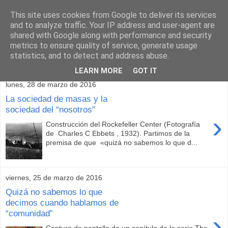
This site uses cookies from Google to deliver its services
and to analyze traffic. Your IP address and user-agent are
shared with Google along with performance and security
metrics to ensure quality of service, generate usage
statistics, and to detect and address abuse.
▼
LEARN MORE
GOT IT
lunes, 28 de marzo de 2016
La sociedad de masas y la
sociedad del “nosotros”
›
Construcción del Rockefeller Center (Fotografía
de Charles C Ebbets , 1932). Partimos de la
premisa de que «quizá no sabemos lo que d...
viernes, 25 de marzo de 2016
Quizá no sabemos lo que
decimos cuando hablamos de
“comunidad”
›