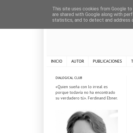
This site uses cookies from Google to d
are shared with Google along with perf
statistics, and to detect and address 
INICIO
AUTOR
PUBLICACIONES
T
DIALOGICAL CLUB
«Quien sueña con lo irreal es
porque todavía no ha encontrado
su verdadero tú». Ferdinand Ebner.