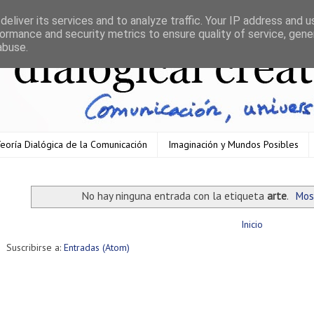
eliver its services and to analyze traffic. Your IP address and 
ormance and security metrics to ensure quality of service, gen
abuse.
eoría Dialógica de la Comunicación
Imaginación y Mundos Posibles
No hay ninguna entrada con la etiqueta
arte
.
Mos
Inicio
Suscribirse a:
Entradas (Atom)