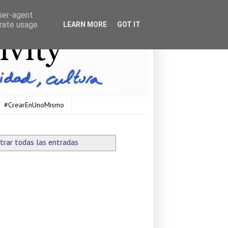
user-agent
erate usage
LEARN MORE
GOT IT
#CrearEnUnoMismo
trar todas las entradas