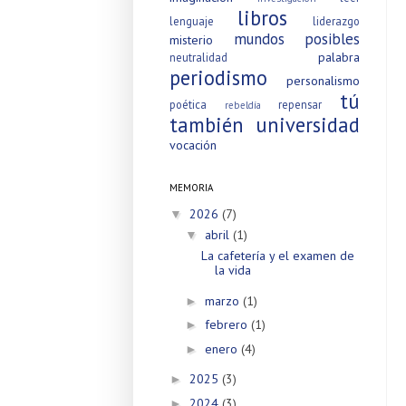
libros
lenguaje
liderazgo
mundos posibles
misterio
palabra
neutralidad
periodismo
personalismo
tú
poética
repensar
rebeldía
también
universidad
vocación
MEMORIA
2026
(7)
▼
abril
(1)
▼
La cafetería y el examen de
la vida
marzo
(1)
►
febrero
(1)
►
enero
(4)
►
2025
(3)
►
2024
(3)
►