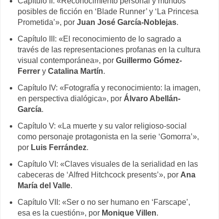
Capítulo II: «Reconocimiento personal y mundos
posibles de ficción en ‘Blade Runner’ y ‘La Princesa
Prometida’», por
Juan José García-Noblejas
.
Capítulo III: «El reconocimiento de lo sagrado a
través de las representaciones profanas en la cultura
visual contemporánea», por
Guillermo Gómez-
Ferrer
y
Catalina Martín
.
Capítulo IV: «Fotografía y reconocimiento: la imagen,
en perspectiva dialógica», por
Álvaro Abellán-
García
.
Capítulo V: «La muerte y su valor religioso-social
como personaje protagonista en la serie ‘Gomorra’»,
por
Luis Ferrández
.
Capítulo VI: «Claves visuales de la serialidad en las
cabeceras de ‘Alfred Hitchcock presents’», por
Ana
María del Valle
.
Capítulo VII: «Ser o no ser humano en ‘Farscape’,
esa es la cuestión», por
Monique Villen
.