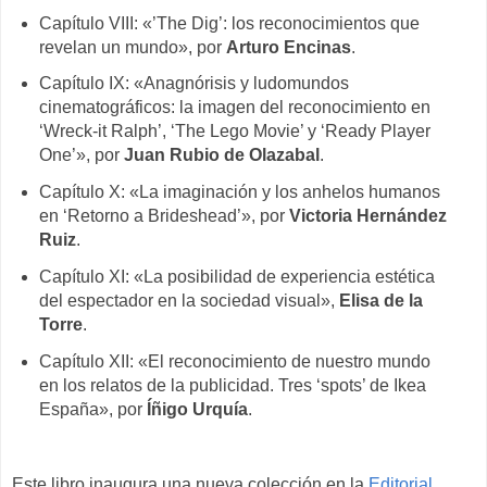
Capítulo VIII: «’The Dig’: los reconocimientos que
revelan un mundo», por
Arturo Encinas
.
Capítulo IX: «Anagnórisis y ludomundos
cinematográficos: la imagen del reconocimiento en
‘Wreck-it Ralph’, ‘The Lego Movie’ y ‘Ready Player
One’», por
Juan Rubio de Olazabal
.
Capítulo X: «La imaginación y los anhelos humanos
en ‘Retorno a Brideshead’», por
Victoria Hernández
Ruiz
.
Capítulo XI: «La posibilidad de experiencia estética
del espectador en la sociedad visual»,
Elisa de la
Torre
.
Capítulo XII: «El reconocimiento de nuestro mundo
en los relatos de la publicidad. Tres ‘spots’ de Ikea
España», por
Íñigo Urquía
.
Este libro inaugura una nueva colección en la
Editorial