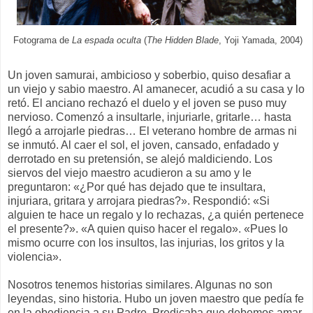
)
Fotograma de
La espada oculta
(
The Hidden Blade
, Yoji Yamada, 2004
Un joven samurai, ambicioso y soberbio, quiso desafiar a
un viejo y sabio maestro. Al amanecer, acudió a su casa y lo
retó. El anciano rechazó el duelo y el joven se puso muy
nervioso. Comenzó a insultarle, injuriarle, gritarle… hasta
llegó a arrojarle piedras… El veterano hombre de armas ni
se inmutó. Al caer el sol, el joven, cansado, enfadado y
derrotado en su pretensión, se alejó maldiciendo. Los
siervos del viejo maestro acudieron a su amo y le
preguntaron: «¿Por qué has dejado que te insultara,
injuriara, gritara y arrojara piedras?». Respondió: «Si
alguien te hace un regalo y lo rechazas, ¿a quién pertenece
el presente?». «A quien quiso hacer el regalo». «Pues lo
mismo ocurre con los insultos, las injurias, los gritos y la
violencia».
Nosotros tenemos historias similares. Algunas no son
leyendas, sino historia. Hubo un joven maestro que pedía fe
en la obediencia a su Padre. Predicaba que debemos amar