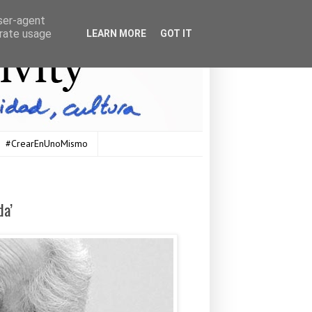
user-agent
erate usage
LEARN MORE
GOT IT
#CrearEnUnoMismo
da’