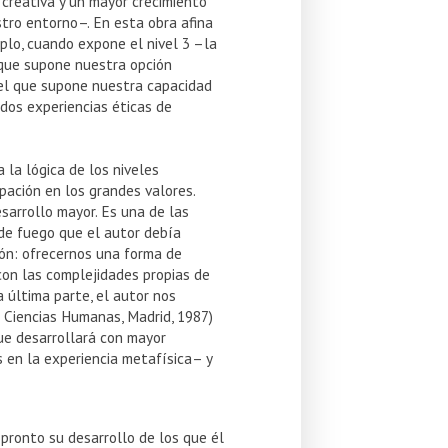
 creativa y un mayor crecimiento
tro entorno–. En esta obra afina
plo, cuando expone el nivel 3 –la
 que supone nuestra opción
–el que supone nuestra capacidad
 dos experiencias éticas de
 la lógica de los niveles
ipación en los grandes valores.
esarrollo mayor. Es una de las
de fuego que el autor debía
ón: ofrecernos una forma de
–con las complejidades propias de
a última parte, el autor nos
s Ciencias Humanas, Madrid, 1987)
que desarrollará con mayor
s en la experiencia metafísica– y
pronto su desarrollo de los que él