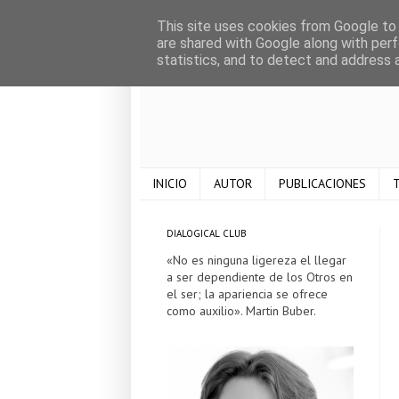
This site uses cookies from Google to d
are shared with Google along with perf
statistics, and to detect and address 
INICIO
AUTOR
PUBLICACIONES
T
DIALOGICAL CLUB
«No es ninguna ligereza el llegar
a ser dependiente de los Otros en
el ser; la apariencia se ofrece
como auxilio». Martin Buber.