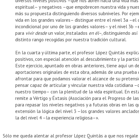
diversos niveles positivos –que nos abren hacia una vida más
espiritual– y negativos –que empobrecen nuestra vida y nues
más su propuesta distinguiendo diversos subniveles. Por ejem
vida en los grandes valores– distingue entre el nivel 3a –el
incondicional por uno de los grandes valores– y el nivel 3b 
para
vivir desde
un valor, instalados
en él
–, distinguiendo así
distinto rango recogidas por nuestra tradición cultural.
En la cuarta y última parte, el profesor López Quintás explica
positivos, con especial atención al descubrimiento y la partic
Este ejercicio, apuntado en obras anteriores, tiene aquí un d
aportaciones originales de esta obra, además de una prueba 
afrontar para que podamos valorar el alcance de su pretensi
pensar capaz de articular y vincular nuestra vida cotidiana 
nuestro tiempo– con la plenitud de la vida espiritual. En est
remite a Vértigo y Éxtasis (Asociación para el Progreso de la
para repasar los niveles negativos y a futuras obras en las 
extensión la lógica del nivel 3 –los grandes valores anclado
la del nivel 4 –la experiencia religiosa–».
Sólo me queda alentar al profesor López Quintás a que nos regale 