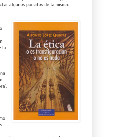
actar algunos párrafos de la misma:
lo
en
e la
una
mo
ra”,
ómo
es