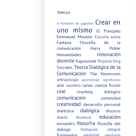
TÓPICOS
Crear en
A hombros de gigantes
uno mismo
El Principito
Emmanuel Mounier
Escucha activa
Fantasía
Filosofía de la
comunicación
Harry Potter
Innovación
Humanidades
docente
Kapuscinski
Proyecto blog
Teoría Dialógica de la
Sócrates
Comunicación
The Newsroom
antropología
aprendizaje significativo
arte
cartas
ciencia ficción
asombro
cine
coaching dialógico
comunicación
comunidad
creatividad
desarrollo personal
dialógica
dialéctica
discurso
educación
diseño
docencia
filosofía
encuentro
filosofía del
diálogo
formación integral
fragmentos
identidad
ideología