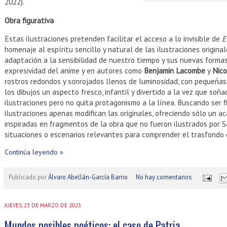
2022).
Obra figurativa
Estas ilustraciones pretenden facilitar el acceso a lo invisible de
E
homenaje al espíritu sencillo y natural de las ilustraciones origina
adaptación a la sensibilidad de nuestro tiempo y sus nuevas formas
expresividad del anime y en autores como
Benjamin Lacombe
y
Nico
rostros redondos y sonrojados llenos de luminosidad, con pequeñas
los dibujos un aspecto fresco, infantil y divertido a la vez que soña
ilustraciones pero no quita protagonismo a la línea. Buscando ser f
ilustraciones apenas modifican las originales, ofreciendo sólo un a
inspiradas en fragmentos de la obra que no fueron ilustrados por 
situaciones o escenarios relevantes para comprender el trasfondo de
Continúa leyendo »
Publicado por
Álvaro Abellán-García Barrio
No hay comentarios:
JUEVES, 23 DE MARZO DE 2023
Mundos posibles poéticos: el caso de Patria