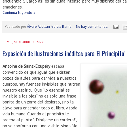
encuentro. Sí, algo así es sin duda intenso, pero muy distinto del 
emociones.
Continúa leyendo »
Publicado por
Álvaro Abellán-García Barrio
No hay comentarios:
JUEVES, 20 DE ABRIL DE 2023
Exposición de ilustraciones inéditas para 'El Principito'
Antoine de Saint-Exupéry
estaba
convencido de que, igual que existen
pozos de aldea para dar vida a nuestros
cuerpos, hay fuentes invisibles que nutren
nuestro espíritu. Que “lo esencial es
invisible a los ojos” no es sólo una frase
bonita de un zorro del desierto, sino la
clave para entender todo el libro, y toda
vida humana. Cuando el principito le
ordena al piloto “¡Dibújame un cordero!”,
no se conforma con uno visible, sino sólo