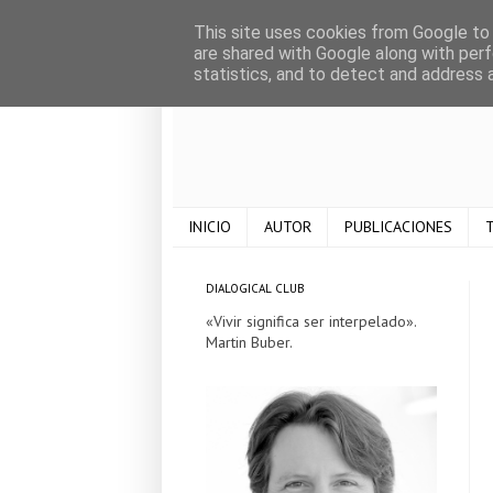
This site uses cookies from Google to d
are shared with Google along with perf
statistics, and to detect and address 
INICIO
AUTOR
PUBLICACIONES
T
DIALOGICAL CLUB
«Vivir significa ser interpelado».
Martin Buber.