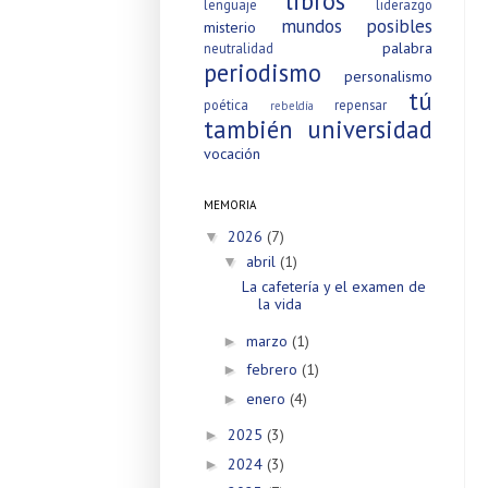
libros
lenguaje
liderazgo
mundos posibles
misterio
palabra
neutralidad
periodismo
personalismo
tú
poética
repensar
rebeldía
también
universidad
vocación
MEMORIA
2026
(7)
▼
abril
(1)
▼
La cafetería y el examen de
la vida
marzo
(1)
►
febrero
(1)
►
enero
(4)
►
2025
(3)
►
2024
(3)
►