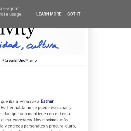
user-agent
erate usage
LEARN MORE
GOT IT
#CrearEnUnoMismo
 que iba a
escuchar
a
Esther
o Esther habla no se puede escuchar
y
ntimidad que uno mantiene con el tema.
n clima
emocional
. Nos movimos, más
a y entrega personales y procura, claro,