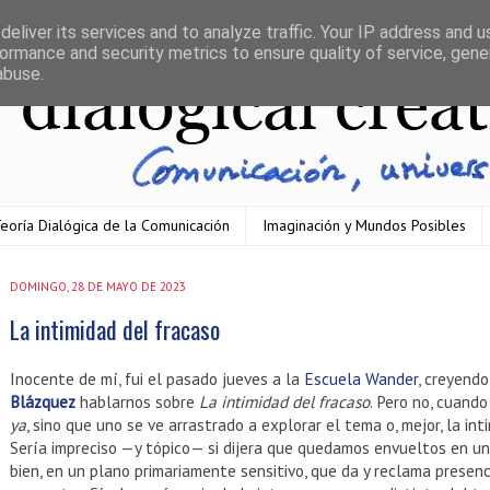
eliver its services and to analyze traffic. Your IP address and 
ormance and security metrics to ensure quality of service, gen
abuse.
eoría Dialógica de la Comunicación
Imaginación y Mundos Posibles
DOMINGO, 28 DE MAYO DE 2023
La intimidad del fracaso
Inocente de mí, fui el pasado jueves a la
Escuela Wander
, creyendo
Blázquez
hablarnos sobre
La intimidad del fracaso
. Pero no, cuand
ya
, sino que uno se ve arrastrado a explorar el tema o, mejor, la i
Sería impreciso —y tópico— si dijera que quedamos envueltos en u
bien, en un plano primariamente sensitivo, que da y reclama presenci