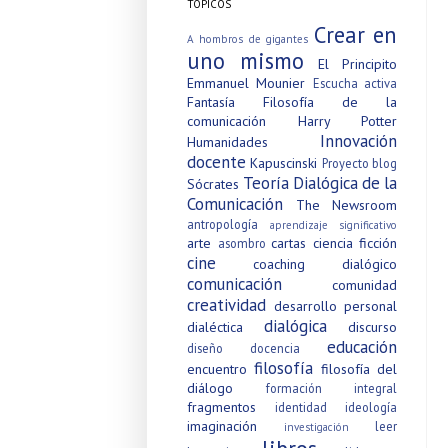
TÓPICOS
Crear en
A hombros de gigantes
uno mismo
El Principito
Emmanuel Mounier
Escucha activa
Fantasía
Filosofía de la
comunicación
Harry Potter
Innovación
Humanidades
docente
Kapuscinski
Proyecto blog
Teoría Dialógica de la
Sócrates
Comunicación
The Newsroom
antropología
aprendizaje significativo
arte
cartas
ciencia ficción
asombro
cine
coaching dialógico
comunicación
comunidad
creatividad
desarrollo personal
dialógica
dialéctica
discurso
educación
diseño
docencia
filosofía
encuentro
filosofía del
diálogo
formación integral
fragmentos
identidad
ideología
imaginación
leer
investigación