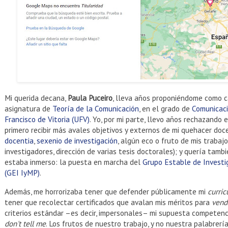
Mi querida decana,
Paula Puceiro
, lleva años proponiéndome como ca
asignatura de
Teoría de la Comunicación
, en el grado de
Comunicaci
Francisco de Vitoria (UFV)
. Yo, por mi parte, llevo años rechazando 
primero recibir más avales objetivos y externos de mi quehacer doce
docentia
,
sexenio de investigación
, algún eco o fruto de mis trabaj
investigadores, dirección de varias tesis doctorales); y quería tamb
estaba inmerso: la puesta en marcha del
Grupo Estable de Investi
(GEI IyMP)
.
Además, me horrorizaba tener que defender públicamente mi
curri
tener que recolectar certificados que avalan mis méritos para
vend
criterios estándar –es decir, impersonales– mi supuesta competenc
don't tell me
. Los frutos de nuestro trabajo, y no nuestra palabrería