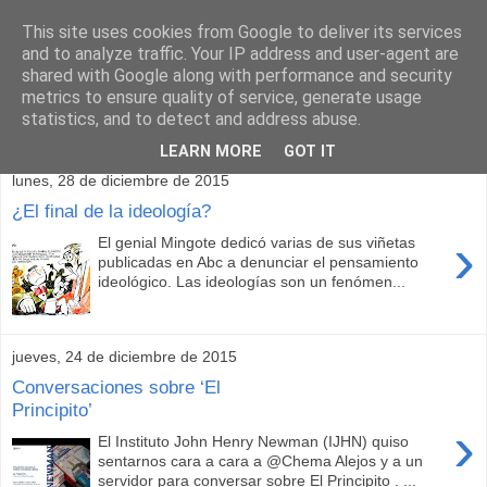
This site uses cookies from Google to deliver its services
and to analyze traffic. Your IP address and user-agent are
shared with Google along with performance and security
metrics to ensure quality of service, generate usage
statistics, and to detect and address abuse.
▼
LEARN MORE
GOT IT
lunes, 28 de diciembre de 2015
¿El final de la ideología?
›
El genial Mingote dedicó varias de sus viñetas
publicadas en Abc a denunciar el pensamiento
ideológico. Las ideologías son un fenómen...
jueves, 24 de diciembre de 2015
Conversaciones sobre ‘El
Principito’
›
El Instituto John Henry Newman (IJHN) quiso
sentarnos cara a cara a @Chema Alejos y a un
servidor para conversar sobre El Principito . ...