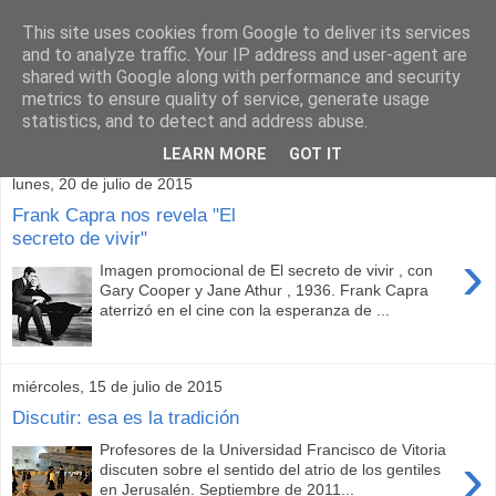
This site uses cookies from Google to deliver its services
and to analyze traffic. Your IP address and user-agent are
shared with Google along with performance and security
metrics to ensure quality of service, generate usage
statistics, and to detect and address abuse.
▼
LEARN MORE
GOT IT
lunes, 20 de julio de 2015
Frank Capra nos revela "El
secreto de vivir"
›
Imagen promocional de El secreto de vivir , con
Gary Cooper y Jane Athur , 1936. Frank Capra
aterrizó en el cine con la esperanza de ...
miércoles, 15 de julio de 2015
Discutir: esa es la tradición
Profesores de la Universidad Francisco de Vitoria
›
discuten sobre el sentido del atrio de los gentiles
en Jerusalén. Septiembre de 2011...