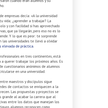
esaron cuando eran alumnos y su
ho.
 de empresas decía: «A la universidad
 tu vida; ¿aprender a trabajar? La
olo y con facilidad si has aprovechado
vas, que ya llegarán, pero eso no es lo
rende. Y lo que es peor: te sorprende
las universidades te llevó a olvidar
s elevada de práctica
.
profesionales en tres continentes, está
 a querer trabajar los próximos años. Es
 de cuestionarios anónimos de alumnos
ricularse en una universidad.
entre maestros y discípulos sigue
redes de contactos se enriquecen a la
crecen. Las propuestas y proyectos se
 grande al acabar la carrera que al
tivas entre los datos que manejan los
antiguos alumnos reconocen como