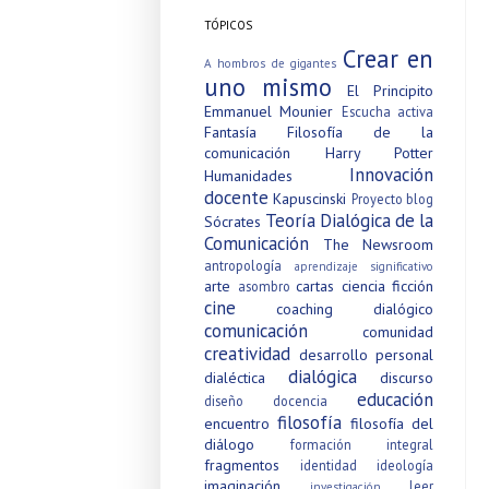
TÓPICOS
Crear en
A hombros de gigantes
uno mismo
El Principito
Emmanuel Mounier
Escucha activa
Fantasía
Filosofía de la
comunicación
Harry Potter
Innovación
Humanidades
docente
Kapuscinski
Proyecto blog
Teoría Dialógica de la
Sócrates
Comunicación
The Newsroom
antropología
aprendizaje significativo
arte
cartas
ciencia ficción
asombro
cine
coaching dialógico
comunicación
comunidad
creatividad
desarrollo personal
dialógica
dialéctica
discurso
educación
diseño
docencia
filosofía
encuentro
filosofía del
diálogo
formación integral
fragmentos
identidad
ideología
imaginación
leer
investigación