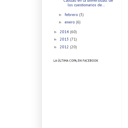
Calidad en la universidad: de
los cuestionarios de...
febrero
(3)
►
enero
(6)
►
2014
(60)
►
2013
(71)
►
2012
(20)
►
LA ÚLTIMA COPA, EN FACEBOOK